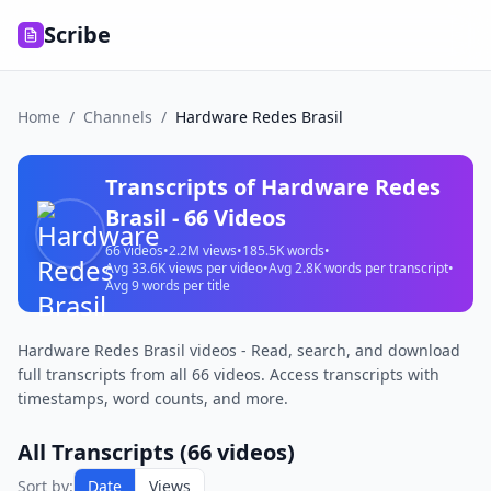
Scribe
Home
/
Channels
/
Hardware Redes Brasil
Transcripts of
Hardware Redes
Brasil
-
66
Videos
66
videos
•
2.2M
views
•
185.5K
words
•
Avg
33.6K
views per video
•
Avg
2.8K
words per transcript
•
Avg
9
words per title
Hardware Redes Brasil videos - Read, search, and download
full transcripts from all 66 videos. Access transcripts with
timestamps, word counts, and more.
All Transcripts (
66
videos)
Sort by:
Date
Views