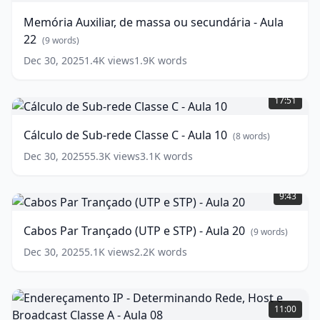
massa
Memória Auxiliar, de massa ou secundária - Aula
ou
22
secundária
(
9
words)
-
Dec 30, 2025
1.4K
views
1.9K
words
Aula
Cálculo
22
(
9
de
words)
17:51
Sub-
rede
Cálculo de Sub-rede Classe C - Aula 10
(
8
words)
Classe
C
Dec 30, 2025
55.3K
views
3.1K
words
-
Cabos
Aula
Par
10
9:43
(
8
Trançado
words)
(UTP
Cabos Par Trançado (UTP e STP) - Aula 20
(
9
words)
e
STP)
Dec 30, 2025
5.1K
views
2.2K
words
-
Aula
Endereçamento
20
(
9
IP
words)
11:00
-