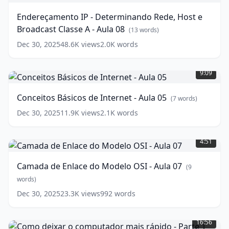
Determinando
Endereçamento IP - Determinando Rede, Host e
Rede,
Broadcast Classe A - Aula 08
Host
(
13
words)
e
Dec 30, 2025
48.6K
views
2.0K
words
Broadcast
Conceitos
Classe
Básicos
A
9:09
de
-
Internet
Aula
Conceitos Básicos de Internet - Aula 05
(
7
words)
-
08
(
13
Aula
words)
Dec 30, 2025
11.9K
views
2.1K
words
05
(
7
Camada
words)
de
4:51
Enlace
do
Camada de Enlace do Modelo OSI - Aula 07
(
9
Modelo
OSI
words)
-
Dec 30, 2025
23.3K
views
992
words
Aula
Como
07
(
9
deixar
words)
16:56