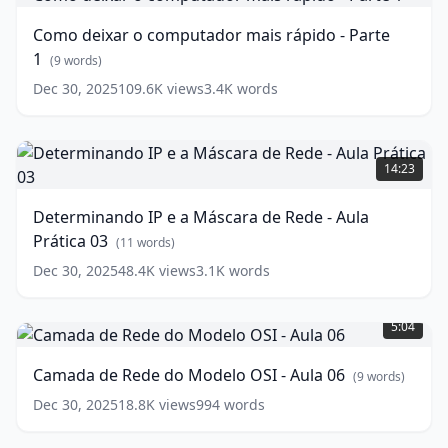
o
computador
Como deixar o computador mais rápido - Parte
mais
1
rápido
(
9
words)
-
Dec 30, 2025
109.6K
views
3.4K
words
Parte
1
(
9
words)
Determinando
IP
14:23
e
a
Determinando IP e a Máscara de Rede - Aula
Máscara
Prática 03
de
(
11
words)
Rede
Dec 30, 2025
48.4K
views
3.1K
words
-
Camada
Aula
de
Prática
5:04
Rede
03
(
11
do
words)
Camada de Rede do Modelo OSI - Aula 06
(
9
words)
Modelo
OSI
Dec 30, 2025
18.8K
views
994
words
-
Classes
Aula