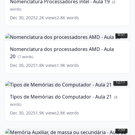
Nomenclatura Processadores intel - Aula 19
(
6
Aula
19
words)
(
6
words)
Dec 30, 2025
2.2K
views
2.8K
words
Nomenclatura
dos
8:51
processadores
AMD
Nomenclatura dos processadores AMD - Aula
-
20
Aula
(
7
words)
20
(
7
Dec 30, 2025
1.8K
views
1.9K
words
words)
Tipos
de
12:11
Memórias
do
Tipos de Memórias do Computador - Aula 21
(
8
Computador
-
words)
Aula
Dec 30, 2025
1.9K
views
2.8K
words
21
(
8
Memória
words)
Auxiliar,
7:50
de