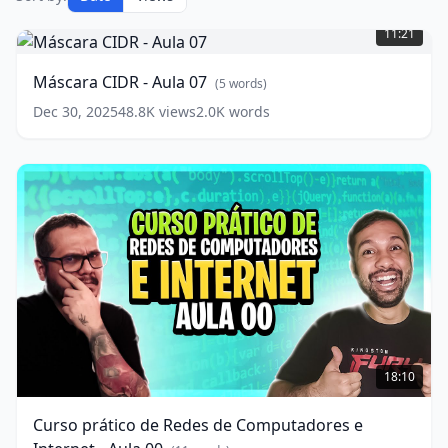
Máscara
CIDR
11:21
-
Aula
Máscara CIDR - Aula 07
(
5
words)
07
(
5
words)
Dec 30, 2025
48.8K
views
2.0K
words
Curso
prático
18:10
de
Redes
Curso prático de Redes de Computadores e
de