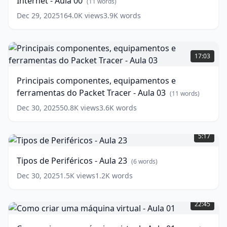
Internet - Aula 00
Computadores
(
11
words)
e
Dec 29, 2025
164.0K
views
3.9K
words
Internet
-
Aula
Principais
00
componentes,
(
11
17:03
words)
equipamentos
e
Principais componentes, equipamentos e
ferramentas
ferramentas do Packet Tracer - Aula 03
do
(
11
words)
Packet
Dec 30, 2025
50.8K
views
3.6K
words
Tracer
Tipos
-
de
Aula
5:17
Periféricos
03
(
11
-
words)
Tipos de Periféricos - Aula 23
(
6
words)
Aula
23
(
6
Dec 30, 2025
1.5K
views
1.2K
words
words)
Como
criar
22:45
uma
máquina