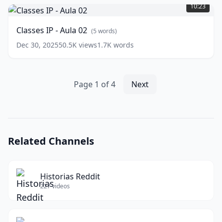
IP
06
10:23
(
9
-
words)
Aula
Classes IP - Aula 02
(
5
words)
02
(
5
words)
Dec 30, 2025
50.5K
views
1.7K
words
Page
1
of
4
Next
Related Channels
Historias Reddit
227
videos