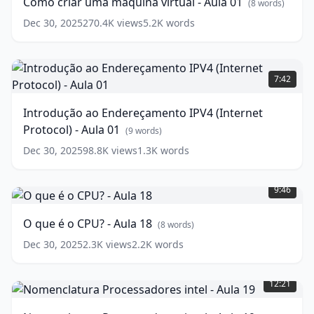
Como criar uma máquina virtual - Aula 01
(
8
words)
virtual
-
Dec 30, 2025
270.4K
views
5.2K
words
Aula
01
(
8
Introdução
words)
ao
7:42
Endereçamento
IPV4
Introdução ao Endereçamento IPV4 (Internet
(Internet
Protocol) - Aula 01
Protocol)
(
9
words)
-
Dec 30, 2025
98.8K
views
1.3K
words
Aula
O
01
(
9
que
words)
9:46
é
o
O que é o CPU? - Aula 18
(
8
words)
CPU?
-
Dec 30, 2025
2.3K
views
2.2K
words
Aula
Nomenclatura
18
(
8
Processadores
12:21
words)
intel
-