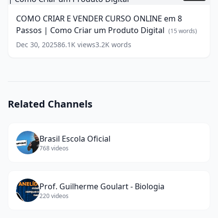
funciona,
E
7
VENDER
COMO CRIAR E VENDER CURSO ONLINE em 8
táticas
CURSO
Passos | Como Criar um Produto Digital
principais
ONLINE
(
15
(
15
words)
words)
em
Dec 30, 2025
86.1K
views
3.2K
words
8
Passos
|
Como
Criar
um
Related Channels
Produto
Digital
(
15
words)
Brasil Escola Oficial
768
videos
Prof. Guilherme Goulart - Biologia
220
videos