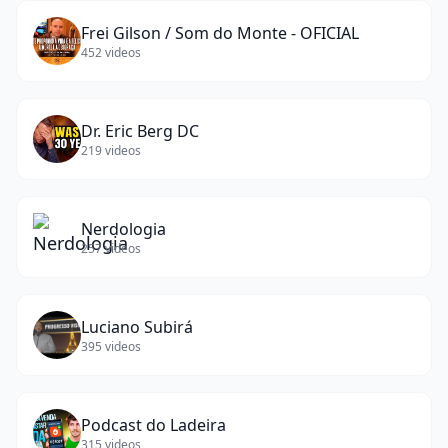
Frei Gilson / Som do Monte - OFICIAL
452
videos
Dr. Eric Berg DC
219
videos
Nerdologia
257
videos
Luciano Subirá
395
videos
Podcast do Ladeira
315
videos