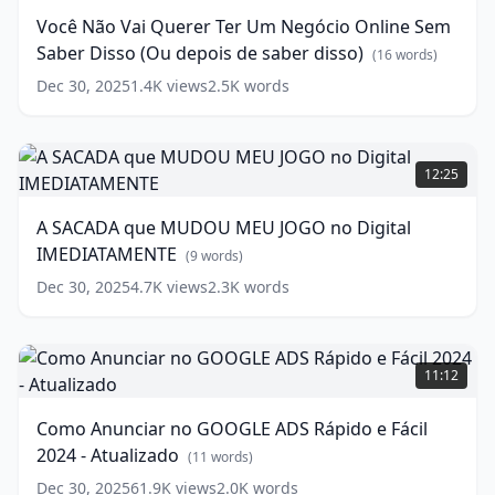
Como
Querer
Você Não Vai Querer Ter Um Negócio Online Sem
Criar
Ter
Saber Disso (Ou depois de saber disso)
uma
Um
(
16
words)
Campanha
Negócio
Dec 30, 2025
1.4K
views
2.5K
words
Rápido
Online
(
17
words)
Sem
Saber
A
Disso
SACADA
12:25
(Ou
que
depois
MUDOU
A SACADA que MUDOU MEU JOGO no Digital
de
MEU
IMEDIATAMENTE
saber
JOGO
(
9
words)
disso)
no
Dec 30, 2025
4.7K
views
2.3K
words
Digital
(
16
words)
IMEDIATAMENTE
(
9
words)
Como
Anunciar
11:12
no
GOOGLE
Como Anunciar no GOOGLE ADS Rápido e Fácil
ADS
2024 - Atualizado
Rápido
(
11
words)
e
Dec 30, 2025
61.9K
views
2.0K
words