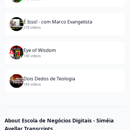
É Isso! - com Marco Evangelista
278
videos
Eye of Wisdom
186
videos
Dois Dedos de Teologia
184
videos
About
Escola de Negócios Digitais - Siméia
Avellar
Transcripts