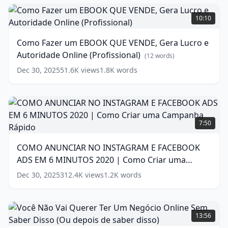
Existem
Como
(Até
Fazer
10:10
Agora)
um
EBOOK
(
12
Como Fazer um EBOOK QUE VENDE, Gera Lucro e
words)
QUE
Autoridade Online (Profissional)
VENDE,
(
12
words)
Gera
Dec 30, 2025
51.6K
views
1.8K
words
Lucro
e
Autoridade
Online
COMO
(Profissional)
ANUNCIAR
7:50
(
12
NO
words)
INSTAGRAM
COMO ANUNCIAR NO INSTAGRAM E FACEBOOK
E
ADS EM 6 MINUTOS 2020 | Como Criar uma
FACEBOOK
ADS
Campanha Rápido
(
17
words)
Dec 30, 2025
312.4K
views
1.2K
words
EM
6
MINUTOS
Você
2020
Não
13:56
|
Vai