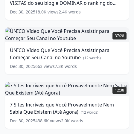
Para
VISITAS do seu blog e DOMINAR o ranking do
Blogs
Iniciantes
(
17
-
GOOGLE
(
20
words)
Dec 30, 2025
18.0K
views
2.4K
words
words)
Como
AUMENTAR
AS
ÚNICO
VISITAS
Vídeo
37:28
do
Que
seu
Você
ÚNICO Vídeo Que Você Precisa Assistir para
blog
Precisa
Começar Seu Canal no Youtube
e
Assistir
(
12
words)
DOMINAR
para
Dec 30, 2025
663
views
7.3K
words
o
Começar
ranking
Seu
do
Canal
7
GOOGLE
no
(
20
Sites
12:38
words)
Youtube
Incríveis
(
12
words)
que
7 Sites Incríveis que Você Provavelmente Nem
Você
Sabia Que Existem (Até Agora)
Provavelmente
(
12
words)
Nem
Dec 30, 2025
438.6K
views
2.0K
words
Sabia
Que