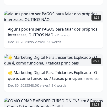
Fácil
2024
-
Alguns
Atualizado
podem
(
11
8:55
words)
ser
PAGOS
Alguns podem ser PAGOS para falar dos próprios
para
interesses, OUTROS NÃO
falar
(
11
words)
dos
Dec 30, 2025
895
views
1.5K
words
próprios
interesses,
OUTROS
🌟
NÃO
Marketing
(
11
8:21
words)
Digital
Para
🌟 Marketing Digital Para Iniciantes Explicado - O
Iniciantes
que é, como funciona, 7 táticas principais
Explicado
(
15
words)
-
Dec 30, 2025
548.5K
views
1.3K
words
O
que
é,
COMO
como
CRIAR
18:58