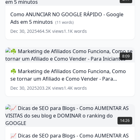
2021
NO
(
12
words)
GOOGLE
Como ANUNCIAR NO GOOGLE RÁPIDO - Google
RÁPIDO
Ads em 5 minutos
-
(
11
words)
Google
Dec 30, 2025
464.5K
views
1.1K
words
Ads
em
5
☘
minutos
Marketing
(
11
8:09
words)
de
Afiliados
☘ Marketing de Afiliados Como Funciona, Como
Como
se tornar um Afiliado e Como Vender - Para
Funciona,
Como
Iniciantes
(
17
words)
Dec 30, 2025
203.2K
views
1.4K
words
se
tornar
um
Afiliado
📈
e
Dicas
14:26
Como
de
Vender
SEO
📈 Dicas de SEO para Blogs - Como AUMENTAR AS
-
para