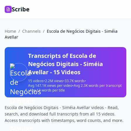
Scribe
Home
/
Channels
/
Escola de Negócios Digitais - Siméia
Avellar
Transcripts of
Escola de
Negócios Digitais - Siméia
Avellar
-
15
Videos
15
videos
•
2.2M
views
•
33.7K
words
•
Avg
147.1K
views per video
•
Avg
2.3K
words per transcript
•
Avg
13
words per title
Escola de Negócios Digitais - Siméia Avellar videos - Read,
search, and download full transcripts from all 15 videos.
Access transcripts with timestamps, word counts, and more.