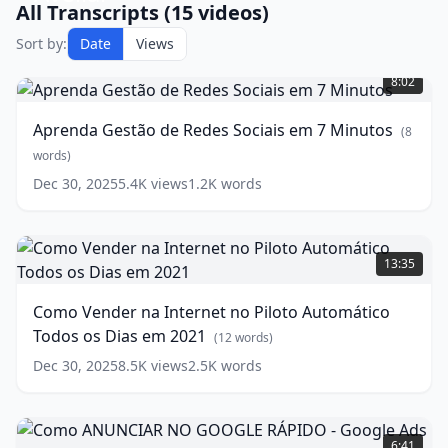
All Transcripts (
15
videos)
Sort by:
Date
Views
Aprenda
Gestão
8:02
de
Redes
Aprenda Gestão de Redes Sociais em 7 Minutos
(
8
Sociais
em
words)
7
Dec 30, 2025
5.4K
views
1.2K
words
Minutos
(
8
words)
Como
Vender
13:35
na
Internet
Como Vender na Internet no Piloto Automático
no
Todos os Dias em 2021
Piloto
(
12
words)
Automático
Dec 30, 2025
8.5K
views
2.5K
words
Todos
os
Dias
Como
em
ANUNCIAR
6:41