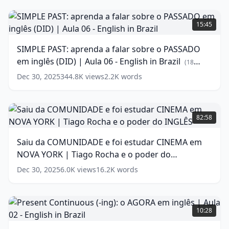
para
SIMPLE
iniciantes
PAST:
15:45
(ft.
aprenda
Teacher
a
SIMPLE PAST: aprenda a falar sobre o PASSADO
Elza)
falar
em inglês (DID) | Aula 06 - English in Brazil
sobre
(
14
(
18
words)
o
words)
Dec 30, 2025
344.8K
views
2.2K
words
PASSADO
em
inglês
Saiu
(DID)
da
82:58
|
COMUNIDADE
Aula
e
Saiu da COMUNIDADE e foi estudar CINEMA em
06
foi
NOVA YORK | Tiago Rocha e o poder do
-
estudar
English
CINEMA
INGLÊS
(
18
words)
Dec 30, 2025
6.0K
views
16.2K
words
in
em
Brazil
NOVA
(
18
words)
YORK
Present
|
Continuous
10:28
Tiago
(-
Rocha
ing):