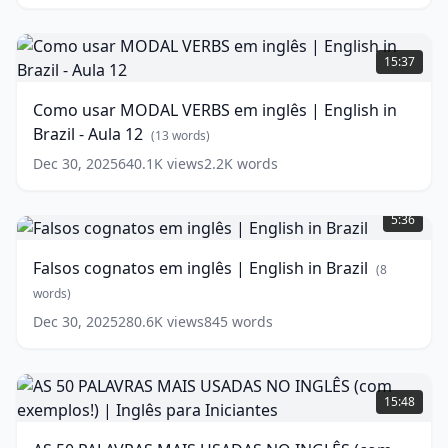
English
#8
Como
(
10
words)
usar
15:37
MODAL
VERBS
Como usar MODAL VERBS em inglês | English in
em
Brazil - Aula 12
inglês
(
13
words)
|
Dec 30, 2025
640.1K
views
2.2K
words
English
Falsos
in
cognatos
Brazil
5:36
em
-
inglês
Aula
Falsos cognatos em inglês | English in Brazil
(
8
|
12
(
13
English
words)
words)
in
Dec 30, 2025
280.6K
views
845
words
Brazil
(
8
words)
AS
50
15:48
PALAVRAS
MAIS