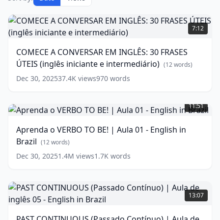
COMECE
A
7:12
CONVERSAR
EM
COMECE A CONVERSAR EM INGLÊS: 30 FRASES
INGLÊS:
ÚTEIS (inglês iniciante e intermediário)
30
(
12
words)
FRASES
Dec 30, 2025
37.4K
views
970
words
ÚTEIS
Aprenda
(inglês
o
iniciante
11:51
VERBO
e
TO
intermediário)
Aprenda o VERBO TO BE! | Aula 01 - English in
BE!
(
12
Brazil
|
(
12
words)
words)
Aula
Dec 30, 2025
1.4M
views
1.7K
words
01
-
English
PAST
in
CONTINUOUS
13:07
Brazil
(Passado
(
12
words)
Contínuo)
PAST CONTINUOUS (Passado Contínuo) | Aula de