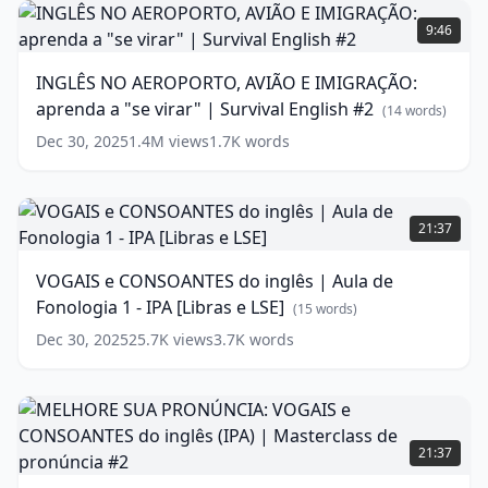
INGLÊS
inglês
NO
9:46
-
AEROPORTO,
English
AVIÃO
INGLÊS NO AEROPORTO, AVIÃO E IMIGRAÇÃO:
in
E
aprenda a "se virar" | Survival English #2
Brazil
IMIGRAÇÃO:
(
14
words)
#11
aprenda
(
16
Dec 30, 2025
1.4M
views
1.7K
words
words)
a
"se
virar"
VOGAIS
|
e
21:37
Survival
CONSOANTES
English
do
VOGAIS e CONSOANTES do inglês | Aula de
#2
inglês
(
14
Fonologia 1 - IPA [Libras e LSE]
words)
|
(
15
words)
Aula
Dec 30, 2025
25.7K
views
3.7K
words
de
Fonologia
1
-
MELHORE
IPA
SUA
21:37
[Libras
PRONÚNCIA:
e