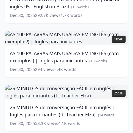
|
inglês 05 - English in Brazil
Aula
(
13
words)
de
Dec 30, 2025
292.7K
views
1.7K
words
inglês
05
-
AS
English
100
18:46
in
PALAVRAS
Brazil
MAIS
(
13
AS 100 PALAVRAS MAIS USADAS EM INGLÊS (com
words)
USADAS
exemplos!) | Inglês para iniciantes
EM
(
13
words)
INGLÊS
Dec 30, 2025
294
views
2.4K
words
(com
exemplos!)
|
25
Inglês
MINUTOS
25:30
para
de
iniciantes
conversação
(
13
25 MINUTOS de conversação FÁCIL em inglês |
words)
FÁCIL
Inglês para iniciantes (ft. Teacher Elza)
em
(
14
words)
inglês
Dec 30, 2025
53.3K
views
4.1K
words
|
Inglês