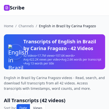
Scribe
Home
/
Channels
/
English in Brazil by Carina Fragozo
Transcripts of
English in Brazil
by Carina Fragozo
-
42
Videos
42
videos
•
17.7M
views
•
107.6K
words
•
Avg
422.2K
views per video
•
Avg
2.6K
words per transcript
•
Avg
13
words per title
English in Brazil by Carina Fragozo videos - Read, search, and
download full transcripts from all 42 videos. Access
transcripts with timestamps, word counts, and more.
All Transcripts (
42
videos)
Sort by:
Date
Views