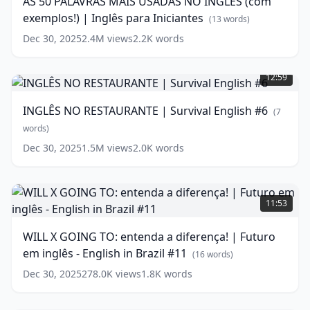
AS 50 PALAVRAS MAIS USADAS NO INGLÊS (com
USADAS
exemplos!) | Inglês para Iniciantes
NO
(
13
words)
INGLÊS
Dec 30, 2025
2.4M
views
2.2K
words
(com
INGLÊS
exemplos!)
NO
|
12:59
RESTAURANTE
Inglês
|
para
INGLÊS NO RESTAURANTE | Survival English #6
(
7
Survival
Iniciantes
(
13
English
words)
words)
#6
(
7
Dec 30, 2025
1.5M
views
2.0K
words
words)
WILL
X
11:53
GOING
TO:
WILL X GOING TO: entenda a diferença! | Futuro
entenda
em inglês - English in Brazil #11
a
(
16
words)
diferença!
Dec 30, 2025
278.0K
views
1.8K
words
|
Futuro
em