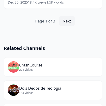
#1
Iniciantes
(
17
words)
Dec 30, 2025
18.4K
views
1.5K
words
|
Como
aprender
inglês
Page
1
of
3
Next
mais
rápido
|
Inglês
para
Related Channels
Iniciantes
(
17
words)
CrashCourse
274
videos
Dois Dedos de Teologia
184
videos