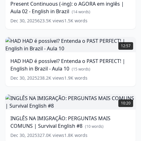
Present Continuous (-ing): o AGORA em inglês |
e
o
Aula 02 - English in Brazil
o
AGORA
(
14
words)
poder
em
Dec 30, 2025
623.5K
views
1.5K
words
do
inglês
INGLÊS
|
(
18
words)
Aula
HAD
02
HAD
12:57
-
é
English
possível?
HAD HAD é possível? Entenda o PAST PERFECT! |
in
Entenda
English in Brazil - Aula 10
Brazil
o
(
14
(
15
words)
words)
PAST
Dec 30, 2025
238.2K
views
1.9K
words
PERFECT!
|
English
INGLÊS
in
NA
10:20
Brazil
IMIGRAÇÃO:
-
PERGUNTAS
INGLÊS NA IMIGRAÇÃO: PERGUNTAS MAIS
Aula
MAIS
COMUNS | Survival English #8
10
COMUNS
(
15
(
10
words)
words)
|
Dec 30, 2025
327.0K
views
1.8K
words
Survival