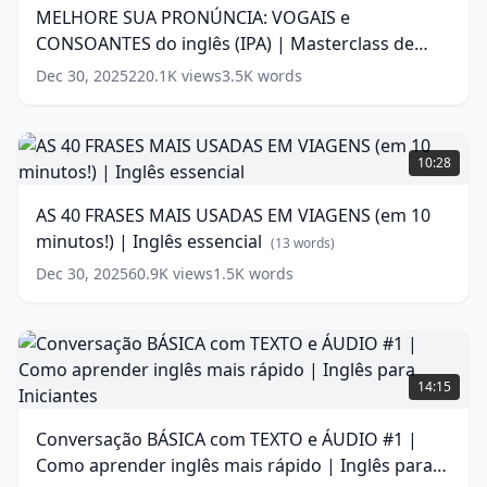
VOGAIS
MELHORE SUA PRONÚNCIA: VOGAIS e
LSE]
e
(
15
CONSOANTES do inglês (IPA) | Masterclass de
CONSOANTES
words)
do
pronúncia #2
(
14
words)
Dec 30, 2025
220.1K
views
3.5K
words
inglês
(IPA)
|
AS
Masterclass
40
10:28
de
FRASES
pronúncia
MAIS
AS 40 FRASES MAIS USADAS EM VIAGENS (em 10
#2
USADAS
(
14
minutos!) | Inglês essencial
words)
EM
(
13
words)
VIAGENS
Dec 30, 2025
60.9K
views
1.5K
words
(em
10
minutos!)
|
Conversação
Inglês
BÁSICA
14:15
essencial
(
13
com
words)
TEXTO
Conversação BÁSICA com TEXTO e ÁUDIO #1 |
e
Como aprender inglês mais rápido | Inglês para
ÁUDIO