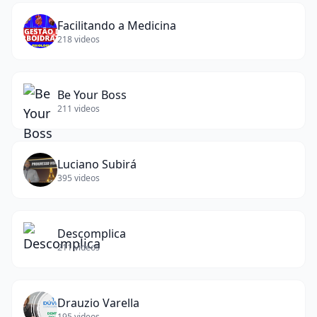
Facilitando a Medicina
218
videos
Be Your Boss
211
videos
Luciano Subirá
395
videos
Descomplica
211
videos
Drauzio Varella
195
videos