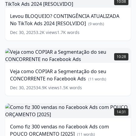
10:08
CONTINGÊNCIA
ATUALIZADA
Levou BLOQUEIO? CONTINGÊNCIA ATUALIZADA
No
No TikTok Ads 2024 [RESOLVIDO]
TikTok
(
9
words)
Ads
Dec 30, 2025
3.2K
views
1.7K
words
2024
[RESOLVIDO]
Veja
(
9
words)
como
10:28
COPIAR
a
Veja como COPIAR a Segmentação do seu
Segmentação
CONCORRENTE no Facebook Ads
do
(
11
words)
seu
Dec 30, 2025
34.9K
views
1.5K
words
CONCORRENTE
no
Facebook
Como
Ads
fiz
(
11
14:31
words)
300
vendas
Como fiz 300 vendas no Facebook Ads com
no
POUCO ORÇAMENTO [2025]
Facebook
(
11
words)