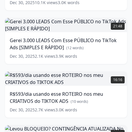
com
Dec 30, 2025
10.1K
views
3.0K
words
uma
ÚNICA
CAMPANHA
Gerei
no
3.000
21:48
Facebook
LEADS
Ads
Com
(
13
Gerei 3.000 LEADS Com Esse PÚBLICO no TikTok
words)
Esse
Ads [SIMPLES E RÁPIDO]
PÚBLICO
(
12
words)
no
Dec 30, 2025
2.1K
views
3.9K
words
TikTok
Ads
[SIMPLES
R$593/dia
E
usando
16:16
RÁPIDO]
esse
ROTEIRO
(
12
R$593/dia usando esse ROTEIRO nos meu
words)
nos
CRIATIVOS do TIKTOK ADS
meu
(
10
words)
CRIATIVOS
Dec 30, 2025
2.7K
views
3.0K
words
do
TIKTOK
ADS
Levou
(
10
words)
BLOQUEIO?