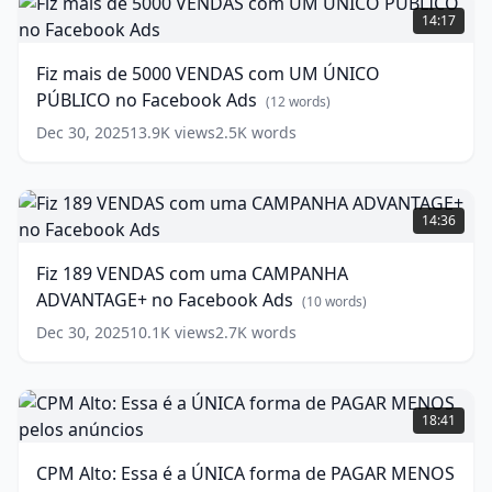
para
mais
14:17
2025
de
(
12
words)
5000
Fiz mais de 5000 VENDAS com UM ÚNICO
VENDAS
PÚBLICO no Facebook Ads
com
(
12
words)
UM
Dec 30, 2025
13.9K
views
2.5K
words
ÚNICO
PÚBLICO
no
Fiz
Facebook
189
14:36
Ads
VENDAS
(
12
words)
com
Fiz 189 VENDAS com uma CAMPANHA
uma
ADVANTAGE+ no Facebook Ads
CAMPANHA
(
10
words)
ADVANTAGE+
Dec 30, 2025
10.1K
views
2.7K
words
no
Facebook
Ads
CPM
(
10
words)
Alto:
18:41
Essa
é
CPM Alto: Essa é a ÚNICA forma de PAGAR MENOS
a