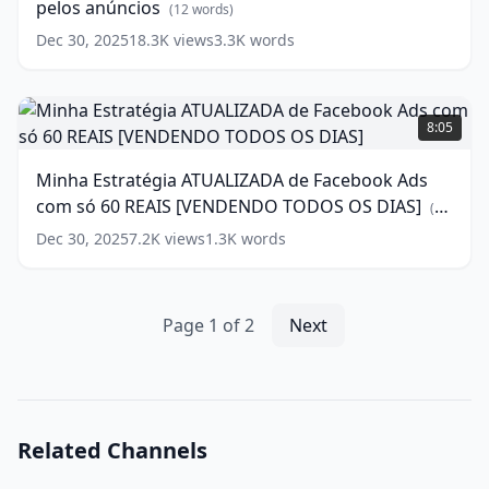
pelos anúncios
ÚNICA
(
12
words)
forma
Dec 30, 2025
18.3K
views
3.3K
words
de
PAGAR
MENOS
Minha
pelos
Estratégia
8:05
anúncios
ATUALIZADA
(
12
words)
de
Minha Estratégia ATUALIZADA de Facebook Ads
Facebook
com só 60 REAIS [VENDENDO TODOS OS DIAS]
Ads
(
14
com
words)
Dec 30, 2025
7.2K
views
1.3K
words
só
60
REAIS
[VENDENDO
Page
1
of
2
Next
TODOS
OS
DIAS]
(
14
words)
Related Channels