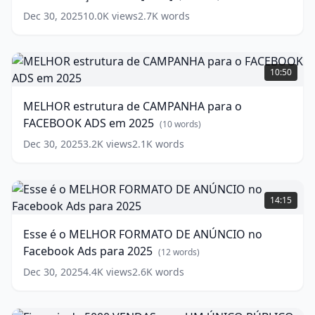
Ads
Dec 30, 2025
10.0K
views
2.7K
words
com
POUCO
ORÇAMENTO
MELHOR
[2025]
estrutura
10:50
de
(
11
words)
CAMPANHA
MELHOR estrutura de CAMPANHA para o
para
FACEBOOK ADS em 2025
o
(
10
words)
FACEBOOK
Dec 30, 2025
3.2K
views
2.1K
words
ADS
em
2025
Esse
(
10
words)
é
14:15
o
MELHOR
Esse é o MELHOR FORMATO DE ANÚNCIO no
FORMATO
Facebook Ads para 2025
DE
(
12
words)
ANÚNCIO
Dec 30, 2025
4.4K
views
2.6K
words
no
Facebook
Ads
Fiz