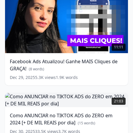
2025!
(
13
words)
Facebook
Ads
11:11
Atualizou!
Ganhe
Facebook Ads Atualizou! Ganhe MAIS Cliques de
MAIS
GRAÇA!
Cliques
(
8
words)
de
Dec 29, 2025
5.3K
views
1.9K
words
GRAÇA!
(
8
words)
Como
ANUNCIAR
21:03
no
TIKTOK
Como ANUNCIAR no TIKTOK ADS do ZERO em
ADS
2024 [+ DE MIL REAIS por dia]
do
(
15
words)
ZERO
Dec 30, 2025
33.5K
views
3.7K
words