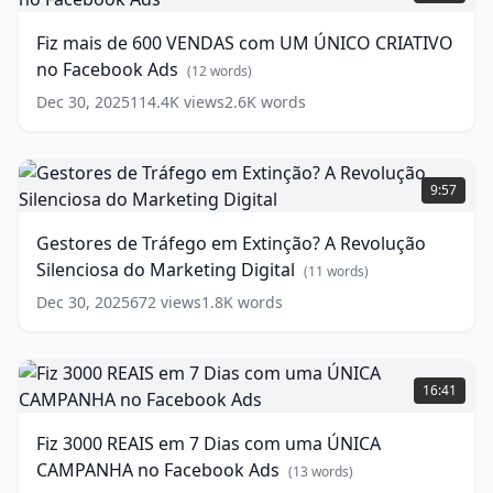
words)
de
600
Fiz mais de 600 VENDAS com UM ÚNICO CRIATIVO
VENDAS
no Facebook Ads
com
(
12
words)
UM
Dec 30, 2025
114.4K
views
2.6K
words
ÚNICO
CRIATIVO
no
Gestores
Facebook
de
9:57
Ads
Tráfego
(
12
words)
em
Gestores de Tráfego em Extinção? A Revolução
Extinção?
Silenciosa do Marketing Digital
A
(
11
words)
Revolução
Dec 30, 2025
672
views
1.8K
words
Silenciosa
do
Marketing
Fiz
Digital
3000
(
11
16:41
words)
REAIS
em
Fiz 3000 REAIS em 7 Dias com uma ÚNICA
7
CAMPANHA no Facebook Ads
Dias
(
13
words)