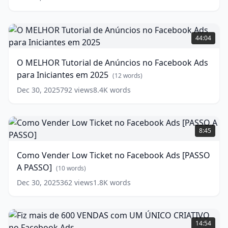
em
2024
[+
O
DE
MELHOR
44:04
MIL
Tutorial
REAIS
de
O MELHOR Tutorial de Anúncios no Facebook Ads
por
Anúncios
para Iniciantes em 2025
dia]
no
(
12
words)
Facebook
(
15
Dec 30, 2025
792
views
8.4K
words
words)
Ads
para
Iniciantes
Como
em
Vender
8:45
2025
Low
(
12
words)
Ticket
Como Vender Low Ticket no Facebook Ads [PASSO
no
A PASSO]
Facebook
(
10
words)
Ads
Dec 30, 2025
362
views
1.8K
words
[PASSO
A
PASSO]
Fiz
mais
(
10
14:54