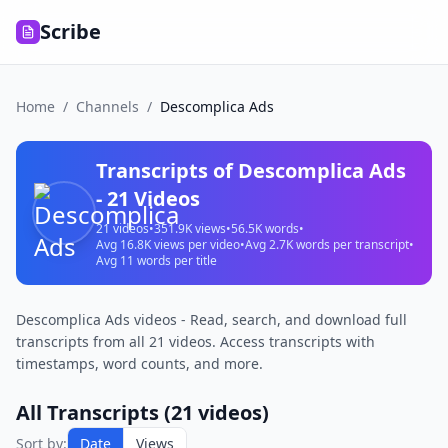
Scribe
Home
/
Channels
/
Descomplica Ads
Transcripts of
Descomplica Ads
-
21
Videos
21
videos
•
351.9K
views
•
56.5K
words
•
Avg
16.8K
views per video
•
Avg
2.7K
words per transcript
•
Avg
11
words per title
Descomplica Ads videos - Read, search, and download full
transcripts from all 21 videos. Access transcripts with
timestamps, word counts, and more.
All Transcripts (
21
videos)
Sort by:
Date
Views