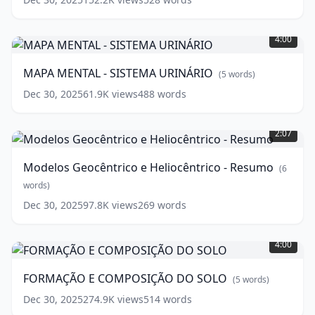
MAPA
MENTAL
4:00
-
SISTEMA
MAPA MENTAL - SISTEMA URINÁRIO
(
5
words)
URINÁRIO
(
5
words)
Dec 30, 2025
61.9K
views
488
words
Modelos
Geocêntrico
2:07
e
Heliocêntrico
Modelos Geocêntrico e Heliocêntrico - Resumo
(
6
-
Resumo
words)
(
6
words)
Dec 30, 2025
97.8K
views
269
words
FORMAÇÃO
E
4:00
COMPOSIÇÃO
DO
FORMAÇÃO E COMPOSIÇÃO DO SOLO
(
5
words)
SOLO
(
5
words)
Dec 30, 2025
274.9K
views
514
words