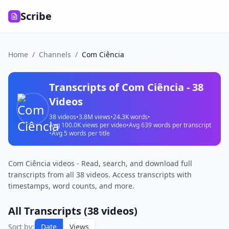
Scribe
Home
/
Channels
/
Com Ciência
Transcripts of
Com Ciência
-
38
Videos
38
videos
•
3.8M
views
•
24.3K
words
•
Avg
100.0K
views per video
•
Avg
639
words per transcript
•
Avg
5
words per title
Com Ciência videos - Read, search, and download full
transcripts from all 38 videos. Access transcripts with
timestamps, word counts, and more.
All Transcripts (
38
videos)
Sort by:
Date
Views