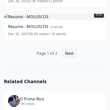
Dec 30, 2025
3.3K
views
912
words
os
Resumo
ÁCIDOS
-
NUCLEICOS
(
10
8:56
MOLUSCOS
(
3
words)
words)
Resumo - MOLUSCOS
(
3
words)
Dec 30, 2025
38.2K
views
1.1K
words
Page
1
of
2
Next
Related Channels
O Primo Rico
190
videos