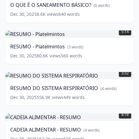
O
O QUE É O SANEAMENTO BÁSICO?
(
6
words)
SANEAMENTO
BÁSICO?
Dec 30, 2025
8.6K
views
640
words
(
6
RESUMO
words)
-
5:14
Platelmintos
(
3
words)
RESUMO - Platelmintos
(
3
words)
Dec 30, 2025
80.6K
views
560
words
RESUMO
DO
3:32
SISTEMA
RESPIRATÓRIO
(
4
RESUMO DO SISTEMA RESPIRATÓRIO
(
4
words)
words)
Dec 30, 2025
556.9K
views
449
words
CADEIA
ALIMENTAR
4:18
-
RESUMO
(
4
CADEIA ALIMENTAR - RESUMO
(
4
words)
words)
Dec 30, 2025
152.2K
views
528
words