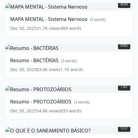
MENTAL
4:09
-
Sistema
MAPA MENTAL - Sistema Nervoso
(
5
words)
Nervoso
(
5
words)
Dec 30, 2025
31.7K
views
489
words
Resumo
-
9:45
BACTÉRIAS
(
3
words)
Resumo - BACTÉRIAS
(
3
words)
Dec 30, 2025
83.4K
views
1.1K
words
Resumo
-
7:41
PROTOZOÁRIOS
(
3
words)
Resumo - PROTOZOÁRIOS
(
3
words)
Dec 30, 2025
54.8K
views
833
words
O
QUE
5:37
É