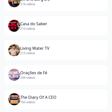
219
videos
Casa do Saber
210
videos
Living Water TV
215
videos
Orações de Fé
209
videos
The Diary Of A CEO
183
videos