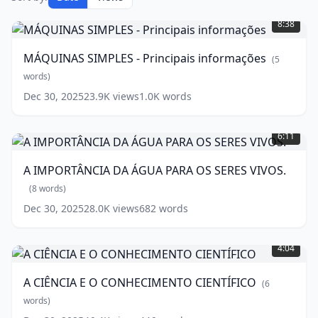
MÁQUINAS
SIMPLES
8:38
-
Principais
MÁQUINAS SIMPLES - Principais informações
(
5
informações
(
5
words)
words)
Dec 30, 2025
23.9K
views
1.0K
words
A
IMPORTÂNCIA
6:11
DA
ÁGUA
A IMPORTÂNCIA DA ÁGUA PARA OS SERES VIVOS.
PARA
OS
(
8
words)
SERES
Dec 30, 2025
28.0K
views
682
words
VIVOS.
A
(
8
CIÊNCIA
words)
4:04
E
O
A CIÊNCIA E O CONHECIMENTO CIENTÍFICO
(
6
CONHECIMENTO
CIENTÍFICO
words)
(
6
words)