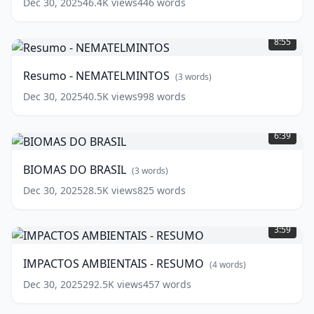
Dec 30, 2025
46.4K
views
446
words
Resumo
-
8:55
NEMATELMINTOS
(
3
words)
Resumo - NEMATELMINTOS
(
3
words)
Dec 30, 2025
40.5K
views
998
words
BIOMAS
DO
6:39
BRASIL
(
3
words)
BIOMAS DO BRASIL
(
3
words)
Dec 30, 2025
28.5K
views
825
words
IMPACTOS
AMBIENTAIS
3:59
-
RESUMO
(
4
IMPACTOS AMBIENTAIS - RESUMO
(
4
words)
words)
Dec 30, 2025
292.5K
views
457
words
MAPA