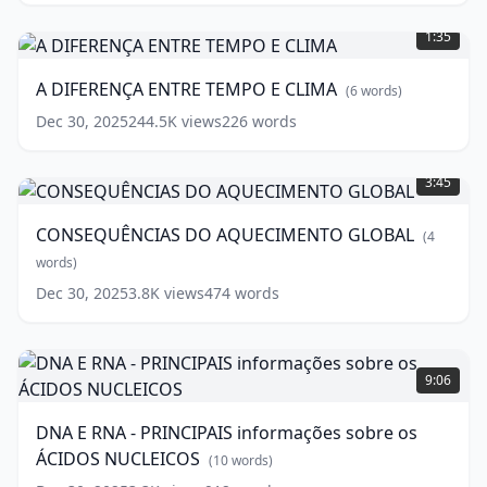
A
DIFERENÇA
1:35
ENTRE
TEMPO
A DIFERENÇA ENTRE TEMPO E CLIMA
(
6
words)
E
CLIMA
(
6
Dec 30, 2025
244.5K
views
226
words
words)
CONSEQUÊNCIAS
DO
3:45
AQUECIMENTO
GLOBAL
(
4
CONSEQUÊNCIAS DO AQUECIMENTO GLOBAL
(
4
words)
words)
Dec 30, 2025
3.8K
views
474
words
DNA
E
9:06
RNA
-
DNA E RNA - PRINCIPAIS informações sobre os
PRINCIPAIS
ÁCIDOS NUCLEICOS
informações
(
10
words)
sobre