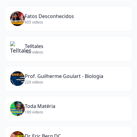
Fatos Desconhecidos
605
videos
Telltales
180
videos
Prof. Guilherme Goulart - Biologia
220
videos
Toda Matéria
189
videos
Dr. Eric Berg DC