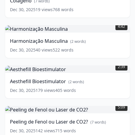
Colágeno
de
(
7
words)
Colágeno
(
7
Dec 30, 2025
19
views
768
words
words)
Harmonização
Masculina
(
2
4:42
words)
Harmonização Masculina
(
2
words)
Dec 30, 2025
40
views
522
words
Aesthefill
Bioestimulator
(
2
2:39
words)
Aesthefill Bioestimulator
(
2
words)
Dec 30, 2025
179
views
405
words
Peeling
de
5:09
Fenol
ou
Peeling de Fenol ou Laser de CO2?
(
7
words)
Laser
de
Dec 30, 2025
142
views
715
words