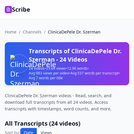
Scribe
Home
/
Channels
/
ClinicaDePele Dr. Szerman
Transcripts of
ClinicaDePele Dr.
Szerman
-
24
Videos
24
videos
•
23.6K
views
•
12.9K
words
•
Avg
983
views per video
•
Avg
537
words per transcript
•
Avg
7
words per title
ClinicaDePele Dr. Szerman videos - Read, search, and
download full transcripts from all 24 videos. Access
transcripts with timestamps, word counts, and more.
All Transcripts (
24
videos)
Sort by:
Date
Views