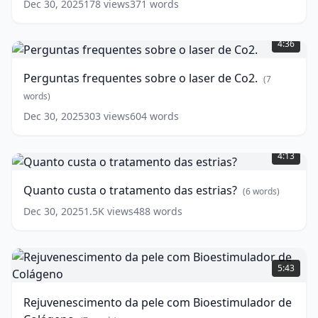
Dec 30, 2025
178
views
371
words
a
Perguntas
laser?
frequentes
[Depilação
4:36
sobre
a
o
laser]
Perguntas frequentes sobre o laser de Co2.
(
7
laser
(
12
de
words)
words)
Co2.
Dec 30, 2025
303
views
604
words
(
7
Quanto
words)
custa
4:13
o
tratamento
Quanto custa o tratamento das estrias?
(
6
words)
das
estrias?
Dec 30, 2025
1.5K
views
488
words
(
6
words)
Rejuvenescimento
da
5:43
pele
com
Rejuvenescimento da pele com Bioestimulador de
Bioestimulador