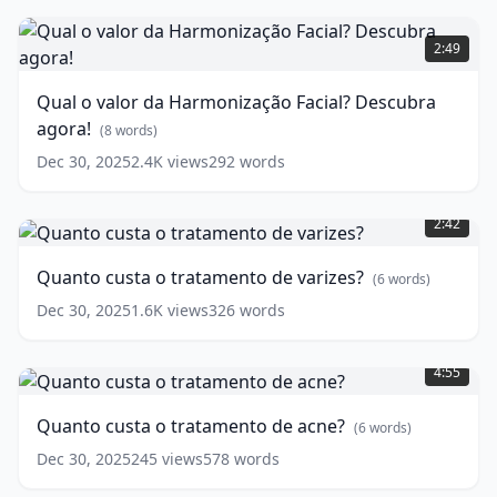
Qual
o
2:49
valor
da
Qual o valor da Harmonização Facial? Descubra
Harmonização
agora!
Facial?
(
8
words)
Descubra
Dec 30, 2025
2.4K
views
292
words
agora!
Quanto
(
8
custa
words)
2:42
o
tratamento
Quanto custa o tratamento de varizes?
(
6
words)
de
varizes?
Dec 30, 2025
1.6K
views
326
words
(
6
Quanto
words)
custa
4:55
o
tratamento
Quanto custa o tratamento de acne?
(
6
words)
de
acne?
Dec 30, 2025
245
views
578
words
(
6
Botox