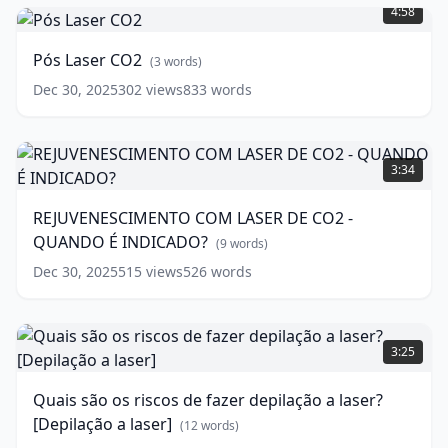
Laser
4:58
CO2
(
3
words)
Pós Laser CO2
(
3
words)
Dec 30, 2025
302
views
833
words
REJUVENESCIMENTO
COM
3:34
LASER
DE
REJUVENESCIMENTO COM LASER DE CO2 -
CO2
QUANDO É INDICADO?
-
(
9
words)
QUANDO
Dec 30, 2025
515
views
526
words
É
INDICADO?
Quais
(
9
words)
são
3:25
os
riscos
Quais são os riscos de fazer depilação a laser?
de
[Depilação a laser]
fazer
(
12
words)
depilação