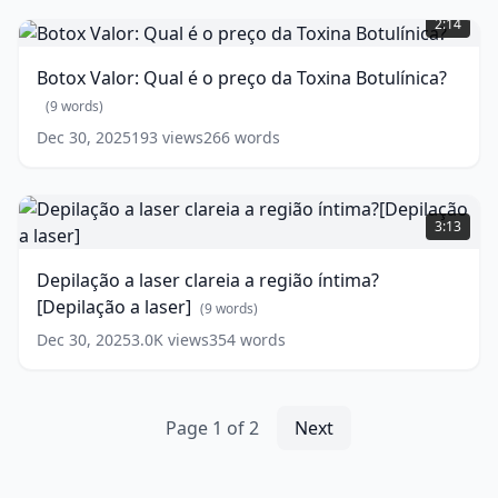
words)
Valor:
2:14
Qual
é
Botox Valor: Qual é o preço da Toxina Botulínica?
o
preço
(
9
words)
da
Dec 30, 2025
193
views
266
words
Toxina
Botulínica?
Depilação
(
9
words)
a
3:13
laser
clareia
Depilação a laser clareia a região íntima?
a
[Depilação a laser]
região
(
9
words)
íntima?
Dec 30, 2025
3.0K
views
354
words
[Depilação
a
laser]
(
9
Page
1
of
2
Next
words)