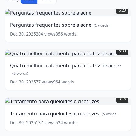
Perguntas
frequentes
6:20
sobre
a
Perguntas frequentes sobre a acne
(
5
words)
acne
(
5
words)
Dec 30, 2025
204
views
856
words
Qual
o
5:30
melhor
tratamento
Qual o melhor tratamento para cicatriz de acne?
para
cicatriz
(
8
words)
de
Dec 30, 2025
77
views
964
words
acne?
Tratamento
(
8
para
words)
3:18
queloides
e
Tratamento para queloides e cicatrizes
(
5
words)
cicatrizes
(
5
words)
Dec 30, 2025
137
views
524
words
Pós