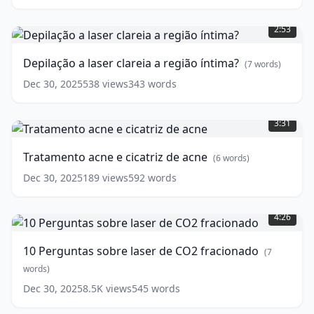
CO2?
Depilação
(
7
a
2:53
words)
laser
clareia
Depilação a laser clareia a região íntima?
(
7
words)
a
região
Dec 30, 2025
538
views
343
words
íntima?
Tratamento
(
7
acne
3:31
words)
e
cicatriz
Tratamento acne e cicatriz de acne
(
6
words)
de
acne
(
6
Dec 30, 2025
189
views
592
words
words)
10
Perguntas
4:26
sobre
laser
10 Perguntas sobre laser de CO2 fracionado
(
7
de
CO2
words)
fracionado
(
7
Dec 30, 2025
8.5K
views
545
words
words)