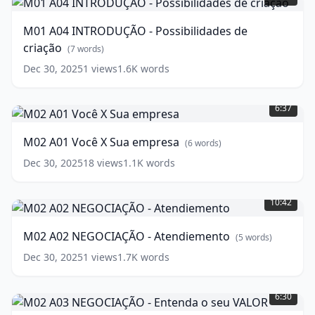
INTRODUÇÃO
-
M01 A04 INTRODUÇÃO - Possibilidades de
Possibilidades
criação
de
(
7
words)
criação
(
7
Dec 30, 2025
1
views
1.6K
words
words)
M02
A01
6:37
Você
X
M02 A01 Você X Sua empresa
(
6
words)
Sua
empresa
(
6
Dec 30, 2025
18
views
1.1K
words
words)
M02
A02
10:42
NEGOCIAÇÃO
-
M02 A02 NEGOCIAÇÃO - Atendiemento
(
5
words)
Atendiemento
(
5
words)
Dec 30, 2025
1
views
1.7K
words
M02
A03
6:30
NEGOCIAÇÃO