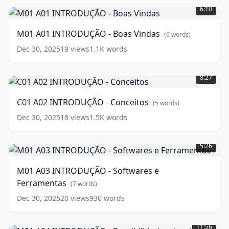
A01
6:10
INTRODUÇÃO
-
M01 A01 INTRODUÇÃO - Boas Vindas
(
6
words)
Boas
Vindas
(
6
Dec 30, 2025
19
views
1.1K
words
words)
C01
A02
8:27
INTRODUÇÃO
-
C01 A02 INTRODUÇÃO - Conceitos
(
5
words)
Conceitos
(
5
words)
Dec 30, 2025
18
views
1.5K
words
M01
A03
5:26
INTRODUÇÃO
-
M01 A03 INTRODUÇÃO - Softwares e
Softwares
Ferramentas
e
(
7
words)
Ferramentas
(
7
Dec 30, 2025
20
views
930
words
words)
M01
A04
11:56