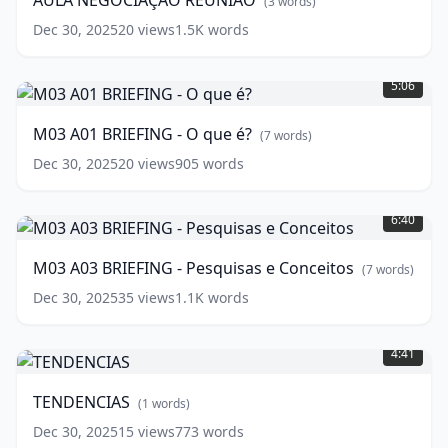
AULA NEGOCIAÇÃO REUNIAO
(
3
words)
Dec 30, 2025
20
views
1.5K
words
M03
A01
5:06
BRIEFING
-
M03 A01 BRIEFING - O que é?
(
7
words)
O
que
Dec 30, 2025
20
views
905
words
é?
M03
(
7
A03
6:40
words)
BRIEFING
-
M03 A03 BRIEFING - Pesquisas e Conceitos
(
7
words)
Pesquisas
e
Dec 30, 2025
35
views
1.1K
words
Conceitos
(
7
TENDENCIAS
(
1
words)
words)
4:41
TENDENCIAS
(
1
words)
Dec 30, 2025
15
views
773
words