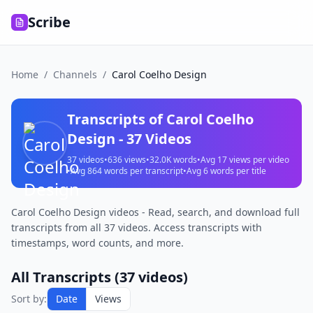
Scribe
Home
/
Channels
/
Carol Coelho Design
Transcripts of
Carol Coelho
Design
-
37
Videos
37
videos
•
636
views
•
32.0K
words
•
Avg
17
views per video
•
Avg
864
words per transcript
•
Avg
6
words per title
Carol Coelho Design videos - Read, search, and download full
transcripts from all 37 videos. Access transcripts with
timestamps, word counts, and more.
All Transcripts (
37
videos)
Sort by:
Date
Views
M01