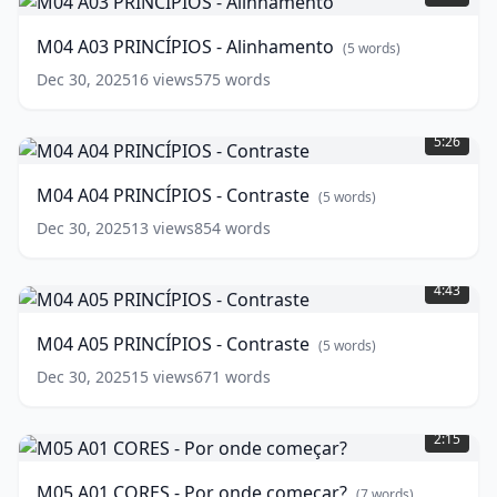
PRINCÍPIOS
-
M04 A03 PRINCÍPIOS - Alinhamento
(
5
words)
Alinhamento
(
5
words)
Dec 30, 2025
16
views
575
words
M04
A04
5:26
PRINCÍPIOS
-
M04 A04 PRINCÍPIOS - Contraste
(
5
words)
Contraste
(
5
words)
Dec 30, 2025
13
views
854
words
M04
A05
4:43
PRINCÍPIOS
-
M04 A05 PRINCÍPIOS - Contraste
(
5
words)
Contraste
(
5
words)
Dec 30, 2025
15
views
671
words
M05
A01
2:15
CORES
-
M05 A01 CORES - Por onde começar?
(
7
words)