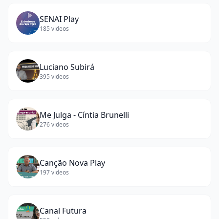
SENAI Play
185
videos
Luciano Subirá
395
videos
Me Julga - Cíntia Brunelli
276
videos
Canção Nova Play
197
videos
Canal Futura