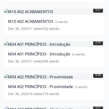
M10
A02
3:37
ACABAMENTOS
(
3
words)
M10 A02 ACABAMENTOS
(
3
words)
Dec 30, 2025
11
views
532
words
M04
A01
3:39
PRINCÍPIOS
-
M04 A01 PRINCÍPIOS - Introdução
(
5
words)
Introdução
(
5
words)
Dec 30, 2025
17
views
506
words
M04
A02
4:44
PRINCÍPIOS
-
M04 A02 PRINCÍPIOS - Proximidade
(
5
words)
Proximidade
(
5
words)
Dec 30, 2025
16
views
719
words
M04
A03
3:31