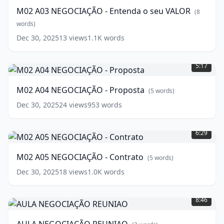
-
M02 A03 NEGOCIAÇÃO - Entenda o seu VALOR
(
8
Entenda
o
words)
seu
Dec 30, 2025
13
views
1.1K
words
VALOR
(
8
M02
words)
A04
5:17
NEGOCIAÇÃO
-
M02 A04 NEGOCIAÇÃO - Proposta
(
5
words)
Proposta
(
5
words)
Dec 30, 2025
24
views
953
words
M02
A05
6:29
NEGOCIAÇÃO
-
M02 A05 NEGOCIAÇÃO - Contrato
(
5
words)
Contrato
(
5
words)
Dec 30, 2025
18
views
1.0K
words
AULA
NEGOCIAÇÃO
8:46
REUNIAO
(
3
words)