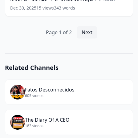
Por
onde
Dec 30, 2025
15
views
343
words
começar?
(
7
words)
Page
1
of
2
Next
Related Channels
Fatos Desconhecidos
605
videos
The Diary Of A CEO
183
videos