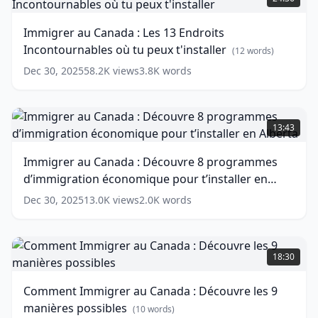
Etrangers
Canada
Temporaires
:
Immigrer au Canada : Les 13 Endroits
du
Les
Incontournables où tu peux t'installer
Québec?
13
(
12
words)
Endroits
(
14
Dec 30, 2025
58.2K
views
3.8K
words
words)
Incontournables
où
tu
Immigrer
peux
au
13:43
t'installer
Canada
(
12
words)
:
Immigrer au Canada : Découvre 8 programmes
Découvre
d’immigration économique pour t’installer en
8
programmes
Alberta
(
13
words)
Dec 30, 2025
13.0K
views
2.0K
words
d’immigration
économique
pour
Comment
t’installer
Immigrer
18:30
en
au
Alberta
Canada
(
13
Comment Immigrer au Canada : Découvre les 9
words)
:
manières possibles
Découvre
(
10
words)