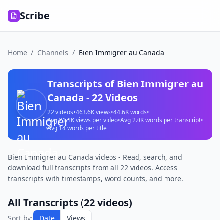
Scribe
Home
/
Channels
/
Bien Immigrer au Canada
Transcripts of
Bien Immigrer au
Canada
-
22
Videos
22
videos
•
463.6K
views
•
44.6K
words
•
Avg
21.1K
views per video
•
Avg
2.0K
words per transcript
•
Avg
14
words per title
Bien Immigrer au Canada videos - Read, search, and
download full transcripts from all 22 videos. Access
transcripts with timestamps, word counts, and more.
All Transcripts (
22
videos)
Sort by:
Date
Views