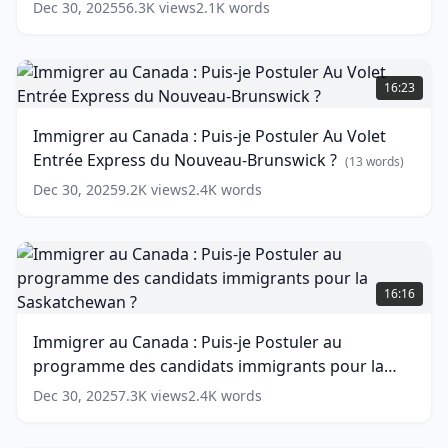
words)
Dec 30, 2025
56.3K
views
2.1K
words
Initiative
Stratégique
du
Immigrer
Nouveau
au
16:23
Brunswick
Canada
(
12
words)
:
Immigrer au Canada : Puis-je Postuler Au Volet
Puis-
Entrée Express du Nouveau-Brunswick ?
je
(
13
words)
Postuler
Dec 30, 2025
9.2K
views
2.4K
words
Au
Volet
Entrée
Express
Immigrer
du
au
16:16
Nouveau-
Canada
Brunswick
:
Immigrer au Canada : Puis-je Postuler au
?
Puis-
(
13
programme des candidats immigrants pour la
je
words)
Postuler
Saskatchewan ?
(
15
words)
Dec 30, 2025
7.3K
views
2.4K
words
au
programme
des