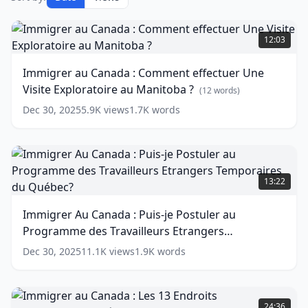
Immigrer
au
12:03
Canada
:
Immigrer au Canada : Comment effectuer Une
Comment
Visite Exploratoire au Manitoba ?
effectuer
(
12
words)
Une
Dec 30, 2025
5.9K
views
1.7K
words
Visite
Exploratoire
au
Manitoba
Immigrer
?
Au
13:22
(
12
Canada
words)
:
Immigrer Au Canada : Puis-je Postuler au
Puis-
Programme des Travailleurs Etrangers
je
Postuler
Temporaires du Québec?
(
14
words)
Dec 30, 2025
11.1K
views
1.9K
words
au
Programme
des
Immigrer
Travailleurs
au
24:36