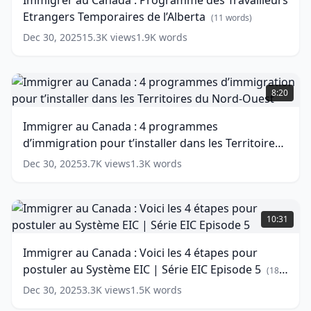
Immigrer au Canada : Programme des Travailleurs
du
Programme
Etrangers Temporaires de l’Alberta
Québec?
des
(
11
words)
(PMI+)
Travailleurs
Dec 30, 2025
15.3K
views
1.9K
words
Etrangers
(
15
words)
Temporaires
de
Immigrer
l’Alberta
au
(
11
8:20
words)
Canada
:
Immigrer au Canada : 4 programmes
4
d’immigration pour t’installer dans les Territoires
programmes
d’immigration
du Nord-Ouest
(
14
words)
Dec 30, 2025
3.7K
views
1.3K
words
pour
t’installer
dans
Immigrer
les
au
10:31
Territoires
Canada
du
:
Immigrer au Canada : Voici les 4 étapes pour
Nord-
Voici
postuler au Système EIC | Série EIC Episode 5
Ouest
les
(
14
(
18
words)
4
words)
Dec 30, 2025
3.3K
views
1.5K
words
étapes