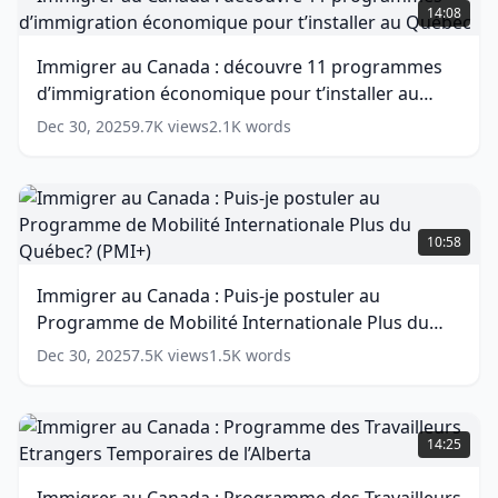
ta
au
14:08
profession
Canada
en
:
Immigrer au Canada : découvre 11 programmes
8
découvre
d’immigration économique pour t’installer au
étapes
11
(
15
words)
programmes
Québec
(
13
words)
Dec 30, 2025
9.7K
views
2.1K
words
d’immigration
économique
pour
t’installer
Immigrer
au
au
10:58
Québec
(
13
Canada
words)
:
Immigrer au Canada : Puis-je postuler au
Puis-
Programme de Mobilité Internationale Plus du
je
postuler
Québec? (PMI+)
(
15
words)
Dec 30, 2025
7.5K
views
1.5K
words
au
Programme
de
Immigrer
Mobilité
au
14:25
Internationale
Canada
Plus
: