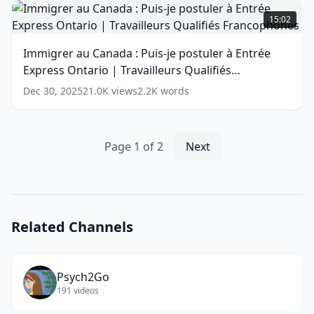
Immigrer
candidats
au
15:02
immigrants
Canada
pour
:
Immigrer au Canada : Puis-je postuler à Entrée
la
Puis-
Express Ontario | Travailleurs Qualifiés
Saskatchewan
je
?
postuler
Francophones
(
14
words)
Dec 30, 2025
21.0K
views
2.2K
words
à
(
15
words)
Entrée
Express
Ontario
Page
1
of
2
Next
|
Travailleurs
Qualifiés
Francophones
(
14
words)
Related Channels
Psych2Go
191
videos