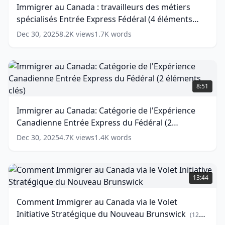
Immigrer au Canada : travailleurs des métiers
clés)
travailleurs
spécialisés Entrée Express Fédéral (4 éléments
des
(
14
words)
métiers
clés)
(
14
words)
Dec 30, 2025
8.2K
views
1.7K
words
spécialisés
Entrée
Express
Fédéral
Immigrer
(4
au
8:51
éléments
Canada:
clés)
Catégorie
Immigrer au Canada: Catégorie de l'Expérience
(
14
de
words)
Canadienne Entrée Express du Fédéral (2
l'Expérience
Canadienne
éléments clés)
(
14
words)
Dec 30, 2025
4.7K
views
1.4K
words
Entrée
Express
du
Comment
Fédéral
Immigrer
13:44
(2
au
éléments
Canada
Comment Immigrer au Canada via le Volet
clés)
via
Initiative Stratégique du Nouveau Brunswick
le
(
14
(
12
words)
Volet