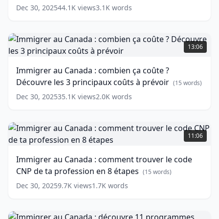
les
Dec 30, 2025
44.1K
views
3.1K
words
9
manières
possibles
Immigrer
(
10
words)
au
13:06
Canada
:
Immigrer au Canada : combien ça coûte ?
combien
Découvre les 3 principaux coûts à prévoir
ça
(
15
words)
coûte
Dec 30, 2025
35.1K
views
2.0K
words
?
Découvre
les
Immigrer
3
au
11:06
principaux
Canada
coûts
:
Immigrer au Canada : comment trouver le code
à
comment
CNP de ta profession en 8 étapes
prévoir
trouver
(
15
(
15
words)
words)
le
Dec 30, 2025
9.7K
views
1.7K
words
code
CNP
de
Immigrer