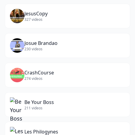
JesusCopy
327
videos
Josue Brandao
230
videos
CrashCourse
274
videos
Be Your Boss
211
videos
Les Philogynes