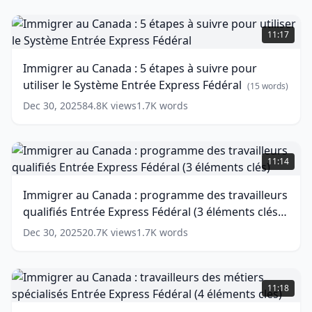
pour
postuler
Immigrer
au
au
11:17
Système
Canada
EIC
:
Immigrer au Canada : 5 étapes à suivre pour
|
5
utiliser le Système Entrée Express Fédéral
Série
étapes
(
15
words)
EIC
à
Dec 30, 2025
84.8K
views
1.7K
words
Episode
suivre
5
pour
(
18
words)
utiliser
Immigrer
le
au
11:14
Système
Canada
Entrée
:
Immigrer au Canada : programme des travailleurs
Express
programme
qualifiés Entrée Express Fédéral (3 éléments clés)
Fédéral
des
(
15
words)
travailleurs
(
14
words)
Dec 30, 2025
20.7K
views
1.7K
words
qualifiés
Entrée
Express
Immigrer
Fédéral
au
11:18
(3
Canada
éléments
: