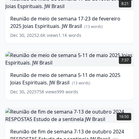
Joias
de
8:21
Espirituais.
meio
JW
de
Reunião de meio de semana 17-23 de fevereiro
Brasil
semana
(
13
2025 Joias Espirituais. JW Brasil
words)
17-
(
13
words)
23
Dec 30, 2025
2.6K
views
1.1K
words
de
fevereiro
2025
Reunião
Joias
de
7:37
Espirituais.
meio
JW
de
Reunião de meio de semana 5-11 de maio 2025
Brasil
semana
(
13
Joias Espirituais. JW Brasil
words)
5-
(
13
words)
11
Dec 30, 2025
758
views
999
words
de
maio
2025
Reunião
Joias
de
16:50
Espirituais.
fim
JW
de
Reunião de fim de semana 7-13 de outubro 2024
Brasil
semana
(
13