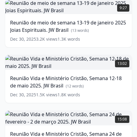
RESPOSTAS
de
9:27
Estudo
meio
de
de
Reunião de meio de semana 13-19 de janeiro 2025
a
semana
Joias Espirituais. JW Brasil
sentinela
13-
(
13
words)
JW
19
Dec 30, 2025
3.2K
views
1.3K
words
Brasil
de
(
16
words)
janeiro
2025
Reunião
Joias
Vida
13:02
Espirituais.
e
JW
Ministério
Reunião Vida e Ministério Cristão, Semana 12-18
Brasil
Cristão,
(
13
de maio 2025. JW Brasil
words)
Semana
(
12
words)
12-
Dec 30, 2025
1.5K
views
1.8K
words
18
de
maio
Reunião
2025.
Vida
15:08
JW
e
Brasil
Ministério
(
12
Reunião Vida e Ministério Cristão, Semana 24 de
words)
Cristão,