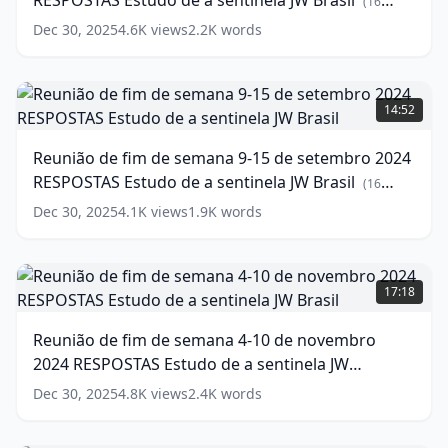
RESPOSTAS Estudo de a sentinela JW Brasil
words)
7-
(
16
13
words)
Dec 30, 2025
4.6K
views
2.2K
words
de
outubro
2024
Reunião
RESPOSTAS
de
14:52
Estudo
fim
de
de
Reunião de fim de semana 9-15 de setembro 2024
a
semana
RESPOSTAS Estudo de a sentinela JW Brasil
sentinela
9-
(
16
JW
15
words)
Dec 30, 2025
4.1K
views
1.9K
words
Brasil
de
(
16
words)
setembro
2024
Reunião
RESPOSTAS
de
17:18
Estudo
fim
de
de
Reunião de fim de semana 4-10 de novembro
a
semana
2024 RESPOSTAS Estudo de a sentinela JW
sentinela
4-
JW
10
Brasil
(
16
words)
Dec 30, 2025
4.8K
views
2.4K
words
Brasil
de
(
16
words)
novembro
2024
Reunião