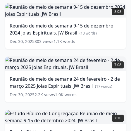
dezembro
Reunião
2024.
de
8:08
JW
meio
Brasil
de
(
12
Reunião de meio de semana 9-15 de dezembro
words)
semana
2024 Joias Espirituais. JW Brasil
9-
(
13
words)
15
Dec 30, 2025
803
views
1.1K
words
de
dezembro
2024
Reunião
Joias
de
7:08
Espirituais.
meio
JW
de
Reunião de meio de semana 24 de fevereiro - 2 de
Brasil
semana
(
13
março 2025 Joias Espirituais. JW Brasil
words)
24
(
17
words)
de
Dec 30, 2025
2.2K
views
1.0K
words
fevereiro
-
2
Estudo
de
Bíblico
7:10
março
de
2025
Congregação