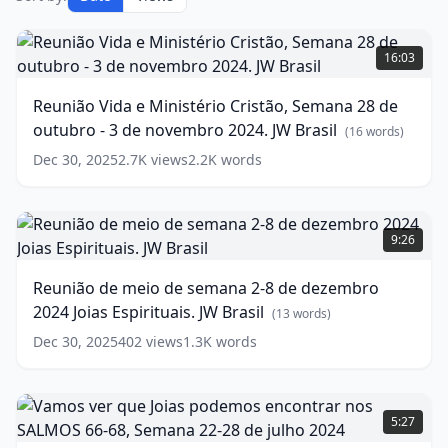
Reunião
Vida
16:03
e
Ministério
Reunião Vida e Ministério Cristão, Semana 28 de
Cristão,
outubro - 3 de novembro 2024. JW Brasil
Semana
(
16
words)
28
Dec 30, 2025
2.7K
views
2.2K
words
de
outubro
-
Reunião
3
de
9:26
de
meio
novembro
de
Reunião de meio de semana 2-8 de dezembro
2024.
semana
2024 Joias Espirituais. JW Brasil
JW
2-
(
13
words)
Brasil
8
(
16
Dec 30, 2025
402
views
1.3K
words
words)
de
dezembro
2024
Vamos
Joias
ver
5:27
Espirituais.
que