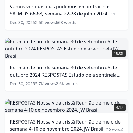
JW
Joias
Vamos ver que Joias podemos encontrar nos
Brasil
podemos
(
13
SALMOS 66-68, Semana 22-28 de julho 2024
words)
encontrar
(
14
nos
words)
Dec 30, 2025
2.6K
views
663
words
SALMOS
66-
68,
Semana
Reunião
22-
de
18:09
28
fim
de
de
Reunião de fim de semana 30 de setembro-6 de
julho
semana
2024
(
14
outubro 2024 RESPOSTAS Estudo de a sentinela
30
words)
de
JW Brasil
(
18
words)
Dec 30, 2025
5.7K
views
2.6K
words
setembro-
6
de
RESPOSTAS
outubro
Nossa
4:17
2024
vida
RESPOSTAS
cristã
RESPOSTAS Nossa vida cristã Reunião de meio de
Estudo
Reunião
semana 4-10 de novembro 2024. JW Brasil
de
de
(
15
words)