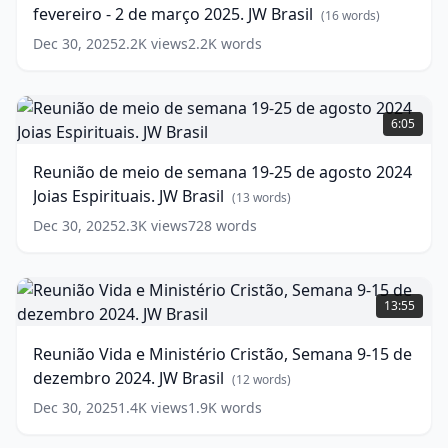
fevereiro - 2 de março 2025. JW Brasil
Semana
(
16
words)
24
Dec 30, 2025
2.2K
views
2.2K
words
de
fevereiro
-
Reunião
2
de
6:05
de
meio
março
de
Reunião de meio de semana 19-25 de agosto 2024
2025.
semana
Joias Espirituais. JW Brasil
JW
19-
(
13
words)
Brasil
25
(
16
Dec 30, 2025
2.3K
views
728
words
words)
de
agosto
2024
Reunião
Joias
Vida
13:55
Espirituais.
e
JW
Ministério
Reunião Vida e Ministério Cristão, Semana 9-15 de
Brasil
Cristão,
(
13
dezembro 2024. JW Brasil
words)
Semana
(
12
words)
9-
Dec 30, 2025
1.4K
views
1.9K
words
15
de