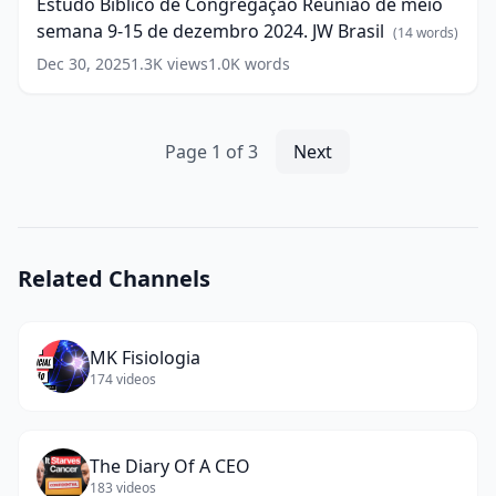
Estudo Bíblico de Congregação Reunião de meio
Joias
Reunião
semana 9-15 de dezembro 2024. JW Brasil
Espirituais.
de
(
14
words)
JW
meio
Dec 30, 2025
1.3K
views
1.0K
words
Brasil
semana
(
17
words)
9-
15
de
Page
1
of
3
Next
dezembro
2024.
JW
Brasil
(
14
words)
Related Channels
MK Fisiologia
174
videos
The Diary Of A CEO
183
videos