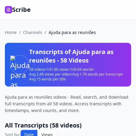
Scribe
Home
/
Channels
/
Ajuda para as reuniões
Transcripts of
Ajuda para as
reuniões
-
58
Videos
58
videos
•
141.8K
views
•
100.6K
words
•
Avg
2.4K
views per video
•
Avg
1.7K
words per transcript
•
Avg
15
words per title
Ajuda para as reuniões videos - Read, search, and download
full transcripts from all 58 videos. Access transcripts with
timestamps, word counts, and more.
All Transcripts (
58
videos)
Sort by:
Date
Views