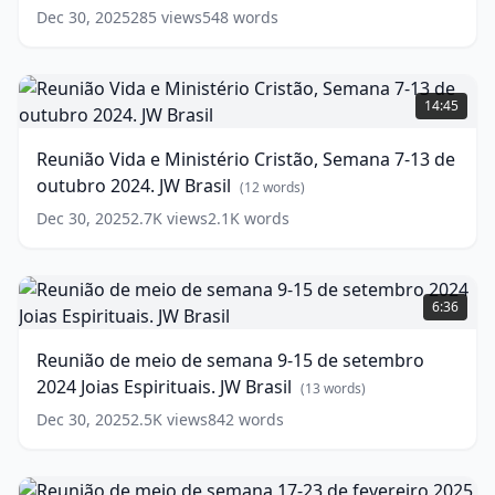
a
meio
Dec 30, 2025
285
views
548
words
sentinela
de
JW
semana
Brasil
4-
(
18
Reunião
words)
10
Vida
14:45
de
e
novembro
Ministério
Reunião Vida e Ministério Cristão, Semana 7-13 de
2024.
Cristão,
outubro 2024. JW Brasil
JW
Semana
(
12
words)
Brasil
7-
(
15
Dec 30, 2025
2.7K
views
2.1K
words
words)
13
de
outubro
Reunião
2024.
de
6:36
JW
meio
Brasil
de
(
12
Reunião de meio de semana 9-15 de setembro
words)
semana
2024 Joias Espirituais. JW Brasil
9-
(
13
words)
15
Dec 30, 2025
2.5K
views
842
words
de
setembro
2024
Reunião