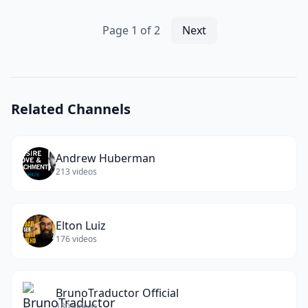
words)
(PerguntAfirmações)
(
10
Page
1
of
2
Next
words)
Related Channels
Andrew Huberman
213
videos
Elton Luiz
176
videos
BrunoTraductor Official
180
videos