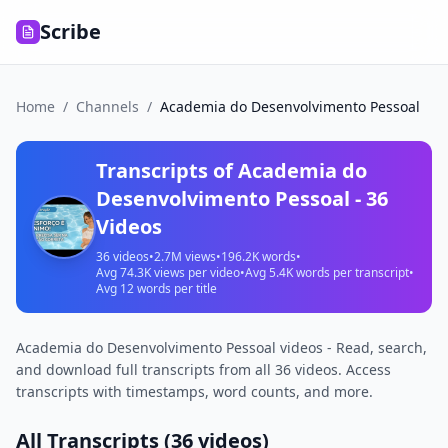
Scribe
Home
/
Channels
/
Academia do Desenvolvimento Pessoal
Transcripts of
Academia do
Desenvolvimento Pessoal
-
36
Videos
36
videos
•
2.7M
views
•
196.2K
words
•
Avg
74.3K
views per video
•
Avg
5.4K
words per transcript
•
Avg
12
words per title
Academia do Desenvolvimento Pessoal videos - Read, search,
and download full transcripts from all 36 videos. Access
transcripts with timestamps, word counts, and more.
All Transcripts (
36
videos)