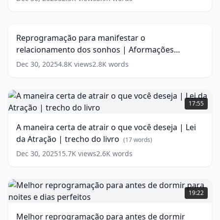
Reprogramação
alta
até
para
o
22:57
agora
(
17
manifestar
dia
words)
o
todo
(
11
Reprogramação para manifestar o
relacionamento
words)
relacionamento dos sonhos | Aformações
dos
sonhos
(PerguntAfirmações)
(
10
words)
Dec 30, 2025
4.8K
views
2.8K
words
|
Aformações
(PerguntAfirmações)
A
maneira
(
10
17:55
words)
certa
de
A maneira certa de atrair o que você deseja | Lei
atrair
da Atração | trecho do livro
o
(
17
words)
que
Dec 30, 2025
15.7K
views
2.6K
words
você
deseja
|
Melhor
Lei
reprogramação
19:22
da
para
Atração
antes
Melhor reprogramação para antes de dormir
|
de