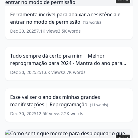
comportamentos
para
(
12
words)
abaixar
Ferramenta incrível para abaixar a resistência e
a
entrar no modo de permissão
resistência
(
12
words)
e
Dec 30, 2025
7.1K
views
3.5K
words
Tudo
entrar
sempre
no
19:01
dá
modo
certo
de
Tudo sempre dá certo pra mim | Melhor
pra
permissão
(
12
reprogramação para 2024 - Mantra do ano para
mim
words)
|
manifestar!! 💪🚀
(
18
words)
Dec 30, 2025
251.6K
views
2.7K
words
Esse
Melhor
vai
reprogramação
21:12
ser
para
o
2024
Esse vai ser o ano das minhas grandes
ano
-
manifestações | Reprogramação
das
(
11
words)
Mantra
minhas
do
Dec 30, 2025
12.5K
views
2.2K
words
grandes
ano
manifestações
para
|
Como
manifestar!!
Reprogramação
sentir
(
11
💪