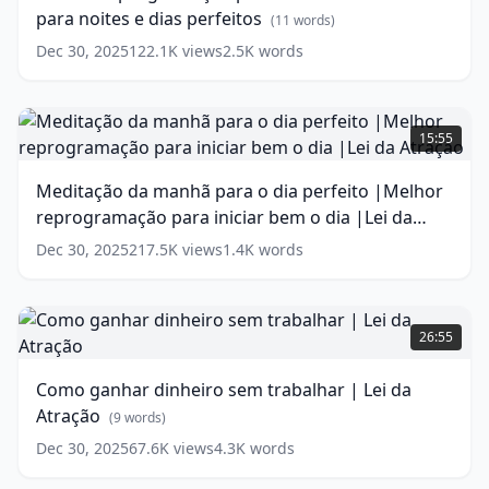
para noites e dias perfeitos
trecho
dormir
(
11
words)
do
para
Dec 30, 2025
122.1K
views
2.5K
words
livro
noites
(
17
words)
e
dias
Meditação
perfeitos
da
(
11
15:55
words)
manhã
para
Meditação da manhã para o dia perfeito |Melhor
o
reprogramação para iniciar bem o dia |Lei da
dia
perfeito
Atração
(
17
words)
Dec 30, 2025
217.5K
views
1.4K
words
|Melhor
reprogramação
para
Como
iniciar
ganhar
26:55
bem
dinheiro
o
sem
Como ganhar dinheiro sem trabalhar | Lei da
dia
trabalhar
Atração
|Lei
|
(
9
words)
da
Lei
Dec 30, 2025
67.6K
views
4.3K
words
Atração
da
(
17
words)
Atração
(
9