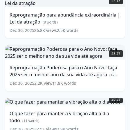
23:15
Abraham
abundância
e
extraordinária
Reprogramação para abundância extraordinária |
Tania
|
(
14
Lei da atração
words)
Lei
(
8
words)
da
Dec 30, 2025
86.8K
views
2.5K
words
atração
(
8
words)
Reprogramação
Poderosa
23:57
para
o
Reprogramação Poderosa para o Ano Novo: faça
Ano
2025 ser o melhor ano da sua vida até agora
Novo:
(
17
faça
words)
Dec 30, 2025
2.2K
views
1.8K
words
2025
O
ser
que
o
26:59
fazer
melhor
para
ano
O que fazer para manter a vibração alta o dia
manter
da
todo
a
(
11
words)
sua
vibração
vida
Dec 30, 2025
32.5K
views
3.9K
words