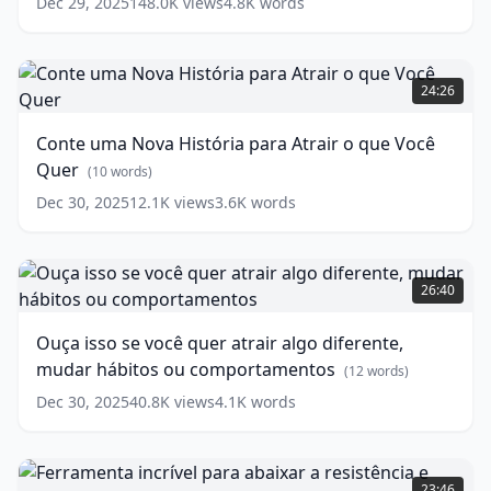
Dec 29, 2025
148.0K
views
4.8K
words
Trabalho
|
Lei
Conte
da
uma
24:26
Atração
Nova
(
12
words)
História
Conte uma Nova História para Atrair o que Você
para
Quer
Atrair
(
10
words)
o
Dec 30, 2025
12.1K
views
3.6K
words
que
Você
Quer
Ouça
(
10
words)
isso
26:40
se
você
Ouça isso se você quer atrair algo diferente,
quer
mudar hábitos ou comportamentos
atrair
(
12
words)
algo
Dec 30, 2025
40.8K
views
4.1K
words
diferente,
mudar
hábitos
Ferramenta
ou
incrível
23:46