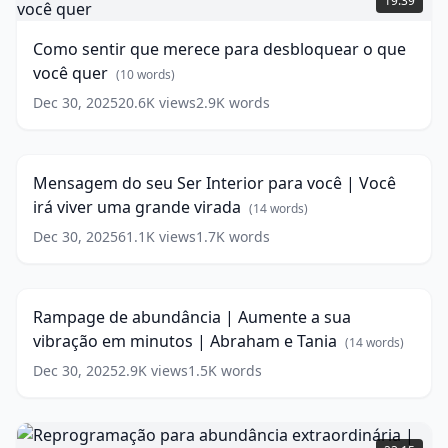
19:39
words)
que
🚀
merece
(
18
Como sentir que merece para desbloquear o que
para
words)
você quer
desbloquear
(
10
words)
o
Dec 30, 2025
20.6K
views
2.9K
words
Mensagem
que
do
você
17:51
seu
quer
(
10
Ser
words)
Mensagem do seu Ser Interior para você | Você
Interior
irá viver uma grande virada
para
(
14
words)
você
Dec 30, 2025
61.1K
views
1.7K
words
Rampage
|
de
Você
11:14
abundância
irá
|
viver
Rampage de abundância | Aumente a sua
Aumente
uma
vibração em minutos | Abraham e Tania
a
(
14
words)
grande
sua
virada
Dec 30, 2025
(
14
2.9K
views
1.5K
words
vibração
words)
em
minutos
Reprogramação
|
para