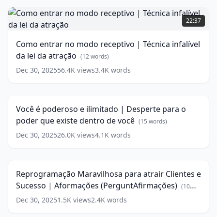
words)
Como
entrar
22:37
no
modo
Como entrar no modo receptivo | Técnica infalível
receptivo
da lei da atração
|
(
12
words)
Técnica
Dec 30, 2025
56.4K
views
3.4K
words
Você
infalível
é
da
23:19
poderoso
lei
e
da
Você é poderoso e ilimitado | Desperte para o
ilimitado
atração
(
12
poder que existe dentro de você
|
(
15
words)
words)
Desperte
Dec 30, 2025
26.0K
views
4.1K
words
Reprogramação
para
Maravilhosa
o
20:43
para
poder
atrair
que
Reprogramação Maravilhosa para atrair Clientes e
Clientes
existe
Sucesso | Aformações (PerguntAfirmações)
e
(
10
dentro
Sucesso
words)
de
Dec 30, 2025
1.5K
views
2.4K
words
|
você
(
15
Aformações