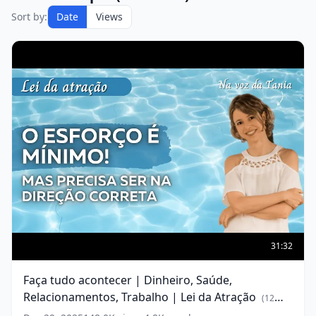
Sort by:
Date
Views
Faça
tudo
31:32
acontecer
|
Faça tudo acontecer | Dinheiro, Saúde,
Dinheiro,
Relacionamentos, Trabalho | Lei da Atração
Saúde,
(
12
Relacionamentos,
words)