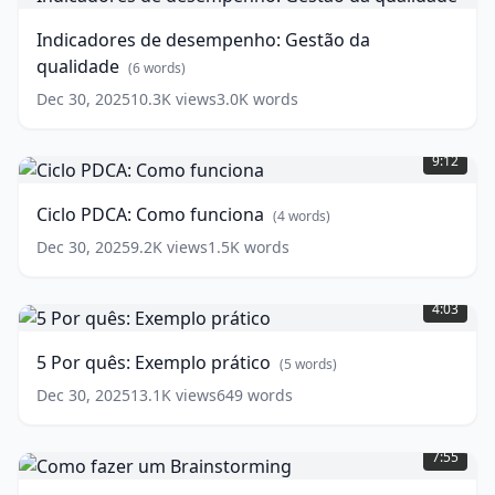
desempenho:
Gestão
Indicadores de desempenho: Gestão da
da
qualidade
qualidade
(
6
words)
(
6
words)
Dec 30, 2025
10.3K
views
3.0K
words
Ciclo
PDCA:
9:12
Como
funciona
(
4
Ciclo PDCA: Como funciona
(
4
words)
words)
Dec 30, 2025
9.2K
views
1.5K
words
5
Por
4:03
quês:
Exemplo
5 Por quês: Exemplo prático
(
5
words)
prático
(
5
words)
Dec 30, 2025
13.1K
views
649
words
Como
fazer
7:55
um
Brainstorming