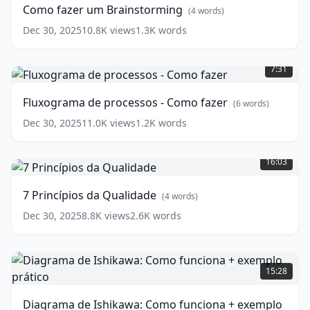
(
4
Como fazer um Brainstorming
(
4
words)
words)
Dec 30, 2025
10.8K
views
1.3K
words
Fluxograma
de
7:31
processos
-
Fluxograma de processos - Como fazer
(
6
words)
Como
fazer
(
6
Dec 30, 2025
11.0K
views
1.2K
words
words)
7
Princípios
16:03
da
Qualidade
(
4
7 Princípios da Qualidade
(
4
words)
words)
Dec 30, 2025
8.8K
views
2.6K
words
Diagrama
de
15:28
Ishikawa:
Como
Diagrama de Ishikawa: Como funciona + exemplo
funciona