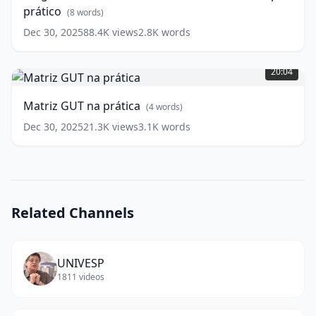
prático
+
(
8
words)
exemplo
Dec 30, 2025
88.4K
views
2.8K
words
prático
(
8
Matriz
words)
GUT
20:04
na
prática
(
4
Matriz GUT na prática
(
4
words)
words)
Dec 30, 2025
21.3K
views
3.1K
words
Related Channels
UNIVESP
1811
videos