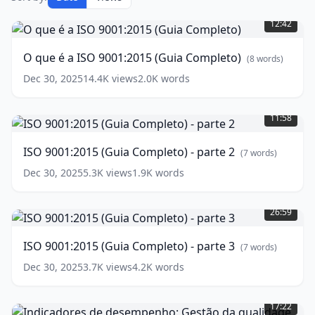
O
que
12:42
é
a
O que é a ISO 9001:2015 (Guia Completo)
(
8
words)
ISO
9001:2015
Dec 30, 2025
14.4K
views
2.0K
words
(Guia
ISO
Completo)
9001:2015
11:58
(
8
(Guia
words)
Completo)
ISO 9001:2015 (Guia Completo) - parte 2
(
7
words)
-
parte
Dec 30, 2025
5.3K
views
1.9K
words
2
(
7
ISO
words)
9001:2015
26:59
(Guia
Completo)
ISO 9001:2015 (Guia Completo) - parte 3
(
7
words)
-
parte
Dec 30, 2025
3.7K
views
4.2K
words
3
(
7
Indicadores
words)
de
17:22