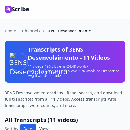
Scribe
Home
/
Channels
/
3ENS Desenvolvimento
Transcripts of
3ENS
Desenvolvimento
-
11
Videos
11
videos
•
196.3K
views
•
24.4K
words
•
Avg
17.8K
views per video
•
Avg
2.2K
words per transcript
•
Avg
6
words per title
3ENS Desenvolvimento videos - Read, search, and download
full transcripts from all 11 videos. Access transcripts with
timestamps, word counts, and more.
All Transcripts (
11
videos)
Sort by:
Date
Views