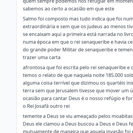
quem sempre podemos nos refugiar em momentos
sabemos ao certo a ocasião em que este
Salmo foi composto mas tudo indica que foi nu
extraordinária e sem que os judeus ao menos ti
se encaixam aqui a primeira está narrada no livro
numa época em que o rei senaqueribe e havia ce
do grande poder Militar de senaqueribe e temend
trazer uma carta
afrontosa que foi escrita pelo rei senaqueribe e
temos o relato de que naquela noite 185.000 so
alguma coisa terrível que dizimou os quartéis i
terra sem que Jerusalem tivesse que mover um ú
ocasião para cantar Deus é o nosso refúgio e fo
o Rei Josafá outro rei
temente a Deus se viu ameaçado pelos moabitas 
Deus ele clamou a Deus buscou a Deus e Deus f
mutuamente de maneira que aquela invasão foi