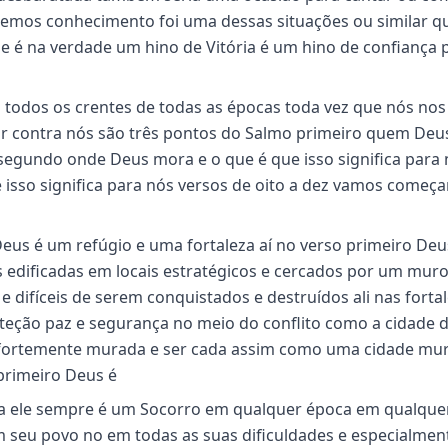
temos conhecimento foi uma dessas situações ou similar q
 é na verdade um hino de Vitória é um hino de confiança 
 todos os crentes de todas as épocas toda vez que nós nos
r contra nós são três pontos do Salmo primeiro quem Deus
3 segundo onde Deus mora e o que é que isso significa para
e isso significa para nós versos de oito a dez vamos começa
eus é um refúgio e uma fortaleza aí no verso primeiro Deu
es edificadas em locais estratégicos e cercados por um mur
difíceis de serem conquistados e destruídos ali nas forta
oteção paz e segurança no meio do conflito como a cidade 
a fortemente murada e ser cada assim como uma cidade mu
primeiro Deus é
ja ele sempre é um Socorro em qualquer época em qualque
m seu povo no em todas as suas dificuldades e especialme