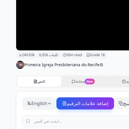
18
Grade
m read
30
كلمات
6,056
249.93k
Primeira Igreja Presbiteriana do Recife
ى
محادثة
النص
New
سخ
إضافة علامات الترقيم
English