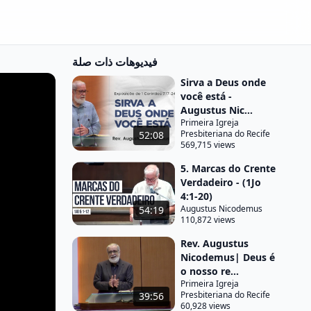
فيديوهات ذات صلة
Sirva a Deus onde
você está -
Augustus Nic...
Primeira Igreja
Presbiteriana do Recife
52:08
569,715 views
5. Marcas do Crente
Verdadeiro - (1Jo
4:1-20)
Augustus Nicodemus
54:19
110,872 views
Rev. Augustus
Nicodemus| Deus é
o nosso re...
Primeira Igreja
Presbiteriana do Recife
39:56
60,928 views