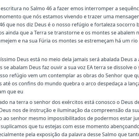
a escritura no Salmo 46 a fazer emos interromper a sequênc
 no momento que nós estamos vivendo e trazer uma mensage
46 que nos diz Deus é o nosso refúgio e fortaleza socorro
s ainda que a Terra se transtorne e os montes se abalem n
mejem e na sua Fúria os montes se estremeçam há um rio 
íssimo Deus está no meio dela jamais será abalada Deus a 
se abalam Deus faz ouvir a sua voz EA terra se dissolve o
nosso refúgio vem um contemplar as obras do Senhor que q
ras até os confins do mundo quebra o arco despedaça a lanç
bam que eu
ado na terra o senhor dos exércitos está conosco o Deus de
eus nos de instrução e iluminação da compreensão da su
o ao senhor mesmo impossibilitados de podermos estar ju
ós suplicamos que tu estejas com esse momento abençoando
ialmente pela exposição da palavra desse Salmo que tanto