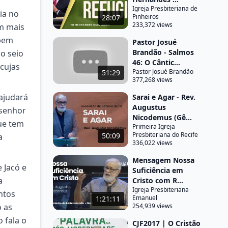
Igreja Presbiteriana de
ia no
Pinheiros
28:07
233,372 views
m mais
 bem
Pastor Josué
Brandão - Salmos
o seio
46: O Cântic...
cujas
Pastor Josué Brandão
51:29
377,268 views
ajudará
Sarai e Agar - Rev.
Augustus
 senhor
Nicodemus (Gê...
ue tem
Primeira Igreja
Presbiteriana do Recife
50:09
a
336,022 views
Mensagem Nossa
 Jacó e
Suficiência em
a
Cristo com R...
Igreja Presbiteriana
ntos
Emanuel
1:21:11
 as
254,939 views
 fala o
CJF2017 | O Cristão