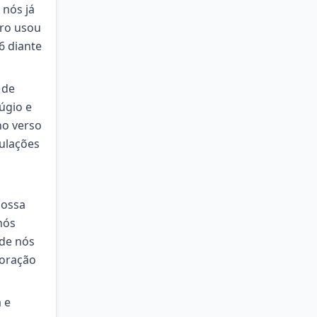
 nós já
ero usou
6 diante
 de
úgio e
no verso
bulações
nossa
nós
 de nós
coração
 e