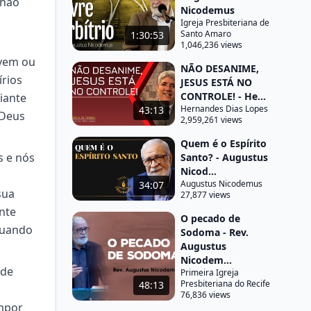
 não
Nicodemus
Igreja Presbiteriana de
Santo Amaro
1:30:53
1,046,236 views
rvem ou
NÃO DESANIME,
írios
JESUS ESTÁ NO
CONTROLE! - He...
iante
Hernandes Dias Lopes
43:13
 Deus
2,959,261 views
Quem é o Espírito
s e nós
Santo? - Augustus
Nicod...
Augustus Nicodemus
34:07
sua
27,877 views
nte
O pecado de
quando
Sodoma - Rev.
Augustus
Nicodem...
 de
Primeira Igreja
Presbiteriana do Recife
48:13
76,836 views
mpor