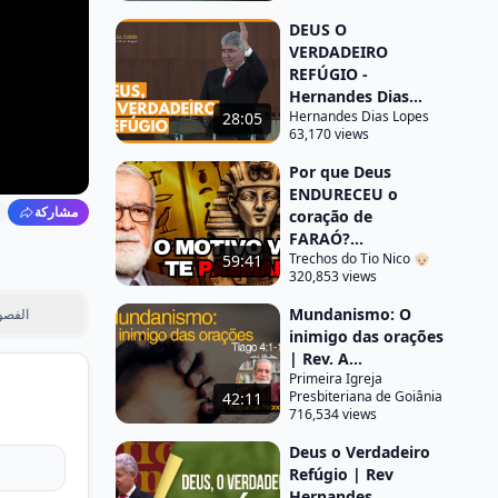
DEUS O
VERDADEIRO
REFÚGIO -
Hernandes Dias...
Hernandes Dias Lopes
28:05
63,170 views
Por que Deus
ENDURECEU o
مشاركة
coração de
FARAÓ?...
Trechos do Tio Nico 👴🏻
59:41
320,853 views
Mundanismo: O
الفصو
inimigo das orações
| Rev. A...
Primeira Igreja
Presbiteriana de Goiânia
42:11
716,534 views
Deus o Verdadeiro
Refúgio | Rev
Hernandes ...