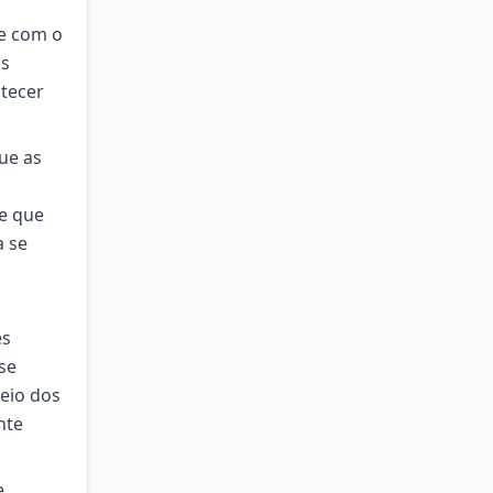
 e com o
os
tecer
ue as
le que
a se
es
se
eio dos
nte
e