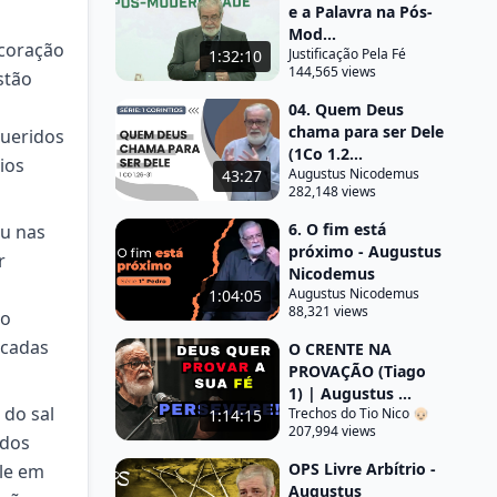
e a Palavra na Pós-
Mod...
 coração
Justificação Pela Fé
1:32:10
144,565 views
stão
04. Quem Deus
chama para ser Dele
queridos
(1Co 1.2...
ios
Augustus Nicodemus
43:27
282,148 views
6. O fim está
ou nas
próximo - Augustus
r
Nicodemus
Augustus Nicodemus
1:04:05
88,321 views
lo
ocadas
O CRENTE NA
PROVAÇÃO (Tiago
1) | Augustus ...
 do sal
Trechos do Tio Nico 👴🏻
1:14:15
207,994 views
 dos
OPS Livre Arbítrio -
ele em
Augustus