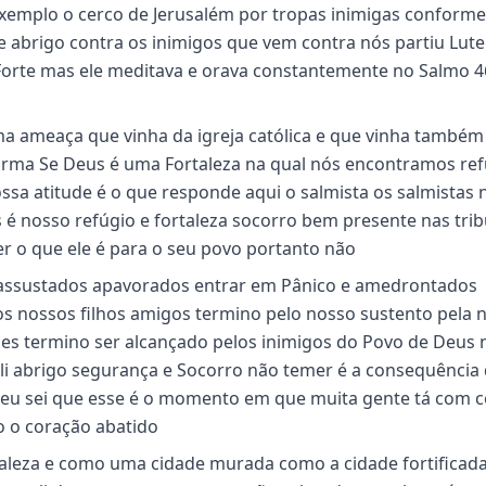
xemplo o cerco de Jerusalém por tropas inimigas conforme
abrigo contra os inimigos que vem contra nós partiu Lut
orte mas ele meditava e orava constantemente no Salmo 4
ma ameaça que vinha da igreja católica e que vinha também
orma Se Deus é uma Fortaleza na qual nós encontramos ref
sa atitude é o que responde aqui o salmista os salmistas 
 é nosso refúgio e fortaleza socorro bem presente nas tri
r o que ele é para o seu povo portanto não
assustados apavorados entrar em Pânico e amedrontados
os nossos filhos amigos termino pelo nosso sustento pela 
des termino ser alcançado pelos inimigos do Povo de Deus 
i abrigo segurança e Socorro não temer é a consequência
 eu sei que esse é o momento em que muita gente tá com 
 o coração abatido
aleza e como uma cidade murada como a cidade fortificada