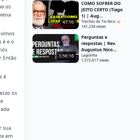
COMO SOFRER DO
ue os
JEITO CERTO (Tiago
plena
1) | Aug...
Trechos do Tio Nico 👴🏻
47:16
141,234 views
 vimos
Perguntas e
 é e o
respostas | Rev.
 nós
Augustus Nico...
Lagoinha
1:56:16
r Então
1,572,017 views
s é
o
lezas os
de
rada
r sua
nte em