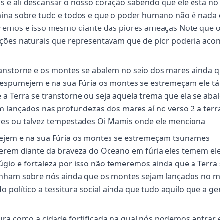
 e ali descansar o nosso coração sabendo que ele está no
mina sobre tudo e todos e que o poder humano não é nada
remos e isso mesmo diante das piores ameaças Note que 
ções naturais que representavam que de pior poderia acon
anstorne e os montes se abalem no seio dos mares ainda q
 espumejem e na sua Fúria os montes se estremeçam ele tá
 a Terra se transtorne ou seja aquela trema que ela se aba
lançados nas profundezas dos mares aí no verso 2 a terr
res ou talvez tempestades Oi Mamis onde ele menciona
ejem e na sua Fúria os montes se estremeçam tsunames
erem diante da braveza do Oceano em fúria eles temem el
io e fortaleza por isso não temeremos ainda que a Terra 
enham sobre nós ainda que os montes sejam lançados no m
 político a tessitura social ainda que tudo aquilo que a ge
a como a cidade fortificada na qual nós podemos entrar 