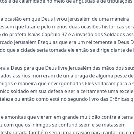
 é de calamidade no meio de angústias e de tribulações
ma ocasião em que Deus livrou Jerusalém de uma maneira
vessem que lutar e pelo menos duas ocasiões históricas se
 do profeta Isaías Capítulo 37 é a invasão dos Soldados ass
rcado Jerusalém Ezequias que era um rei temente a Deus D
o que a cidade seria tomada ele então se dirige diante de
 ora a Deus para que Deus livre Jerusalém das mãos dos seu
ldados assírios morreram de uma praga de alguma peste de
nimigos e maneira que envergonhados Eles voltaram para a 
nico soldado em sua defesa e seria certamente uma excele
rtaleza ou então como está no segundo livro das Crônicas 
e amonitas que vieram em grande multidão contra a terra
ez com que os inimigos se confundissem e se matassem
 desbaratada também seria uma ocasião para cantar ou co