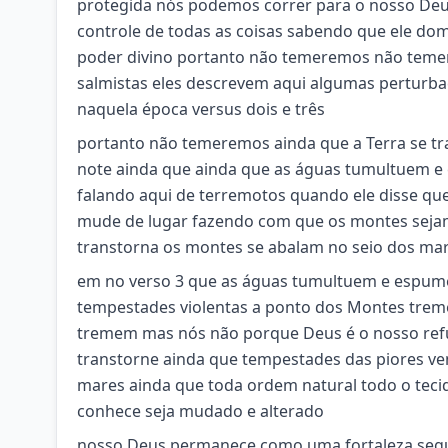
protegida nós podemos correr para o nosso Deus
controle de todas as coisas sabendo que ele do
poder divino portanto não temeremos não teme
salmistas eles descrevem aqui algumas perturba
naquela época versus dois e três
portanto não temeremos ainda que a Terra se tr
note ainda que ainda que as águas tumultuem e
falando aqui de terremotos quando ele disse que
mude de lugar fazendo com que os montes sejam 
transtorna os montes se abalam no seio dos ma
em no verso 3 que as águas tumultuem e espum
tempestades violentas a ponto dos Montes trem
tremem mas nós não porque Deus é o nosso refúg
transtorne ainda que tempestades das piores v
mares ainda que toda ordem natural todo o tecido
conhece seja mudado e alterado
nosso Deus permanece como uma fortaleza segur