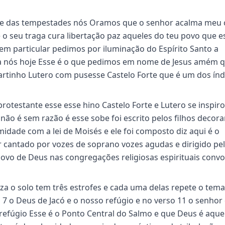
nte das tempestades nós Oramos que o senhor acalma meu
o seu traga cura libertação paz aqueles do teu povo que e
em particular pedimos por iluminação do Espírito Santo a
a nós hoje Esse é o que pedimos em nome de Jesus amém 
artinho Lutero com pusesse Castelo Forte que é um dos índ
testante esse esse hino Castelo Forte e Lutero se inspir
ão é sem razão é esse sobe foi escrito pelos filhos decora
idade com a lei de Moisés e ele foi composto diz aqui é o
r cantado por vozes de soprano vozes agudas e dirigido pe
Povo de Deus nas congregações religiosas espirituais conv
eza o solo tem três estrofes e cada uma delas repete o tema
 7 o Deus de Jacó e o nosso refúgio e no verso 11 o senhor
 refúgio Esse é o Ponto Central do Salmo e que Deus é aqu